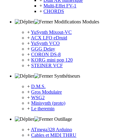
+
Dual AR numérique
+
Multi-Effet FV-1
+
CHORDS
Modifications Modules
+
YuSynth Mixout-VC
+
ACX LFO eDruid
+
YuSynth VCO
+
GGG Delay
+
CORON DS-8
+
KORG mini pop 120
+
STEINER VCF
Synthétiseurs
+
D.M.S.
+
Gros Modulaire
+
WSG2
+
Minisynth (proto)
+
Le theremin
Outillage
+
ATmega328 Arduino
+
Cables et MIDI THRU