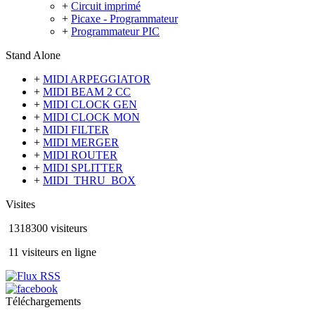
+
Circuit imprimé
+
Picaxe - Programmateur
+
Programmateur PIC
Stand Alone
+
MIDI ARPEGGIATOR
+
MIDI BEAM 2 CC
+
MIDI CLOCK GEN
+
MIDI CLOCK MON
+
MIDI FILTER
+
MIDI MERGER
+
MIDI ROUTER
+
MIDI SPLITTER
+
MIDI_THRU_BOX
Visites
1318300 visiteurs
11 visiteurs en ligne
Téléchargements