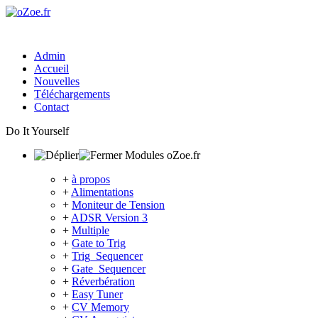
Admin
Accueil
Nouvelles
Téléchargements
Contact
Do It Yourself
Modules oZoe.fr
+
à propos
+
Alimentations
+
Moniteur de Tension
+
ADSR Version 3
+
Multiple
+
Gate to Trig
+
Trig_Sequencer
+
Gate_Sequencer
+
Réverbération
+
Easy Tuner
+
CV Memory