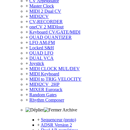
+
CV Arpeggiator
+
Master Clock
+
MIDI 2 Dual CV
+
MIDI2CV
+
CV-RECORDER
+
oneCV 2 MIDIout
+
Keyboard CV/GATE/MIDI
+
QUAD QUANTIZER
+
LFO AM-FM
+
Locked S&H
+
QUAD LFO
+
DUAL VCA
+
Joystick
+
MIDI CLOCK MUL/DEV
+
MIDI Keyboard
+
MIDI to TRIG VELOCITY
+
MIDI2CV_2HP
+
MIXER Eurorack
+
Random Gates
+
Rhythm Composer
Archive
+
Sequenceur (proto)
+
ADSR Version 2