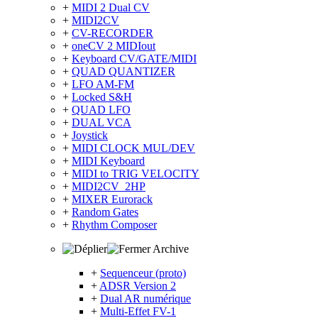
+
MIDI 2 Dual CV
+
MIDI2CV
+
CV-RECORDER
+
oneCV 2 MIDIout
+
Keyboard CV/GATE/MIDI
+
QUAD QUANTIZER
+
LFO AM-FM
+
Locked S&H
+
QUAD LFO
+
DUAL VCA
+
Joystick
+
MIDI CLOCK MUL/DEV
+
MIDI Keyboard
+
MIDI to TRIG VELOCITY
+
MIDI2CV_2HP
+
MIXER Eurorack
+
Random Gates
+
Rhythm Composer
Archive
+
Sequenceur (proto)
+
ADSR Version 2
+
Dual AR numérique
+
Multi-Effet FV-1