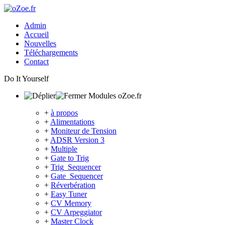
Admin
Accueil
Nouvelles
Téléchargements
Contact
Do It Yourself
Modules oZoe.fr
+
à propos
+
Alimentations
+
Moniteur de Tension
+
ADSR Version 3
+
Multiple
+
Gate to Trig
+
Trig_Sequencer
+
Gate_Sequencer
+
Réverbération
+
Easy Tuner
+
CV Memory
+
CV Arpeggiator
+
Master Clock