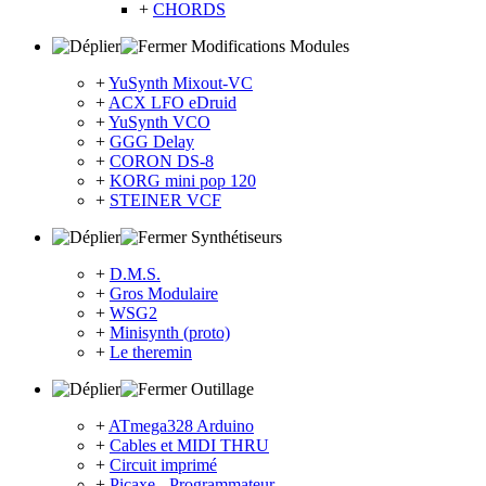
+
CHORDS
Modifications Modules
+
YuSynth Mixout-VC
+
ACX LFO eDruid
+
YuSynth VCO
+
GGG Delay
+
CORON DS-8
+
KORG mini pop 120
+
STEINER VCF
Synthétiseurs
+
D.M.S.
+
Gros Modulaire
+
WSG2
+
Minisynth (proto)
+
Le theremin
Outillage
+
ATmega328 Arduino
+
Cables et MIDI THRU
+
Circuit imprimé
+
Picaxe - Programmateur