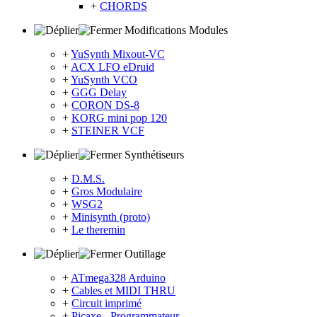
+
CHORDS
Modifications Modules
+
YuSynth Mixout-VC
+
ACX LFO eDruid
+
YuSynth VCO
+
GGG Delay
+
CORON DS-8
+
KORG mini pop 120
+
STEINER VCF
Synthétiseurs
+
D.M.S.
+
Gros Modulaire
+
WSG2
+
Minisynth (proto)
+
Le theremin
Outillage
+
ATmega328 Arduino
+
Cables et MIDI THRU
+
Circuit imprimé
+
Picaxe - Programmateur