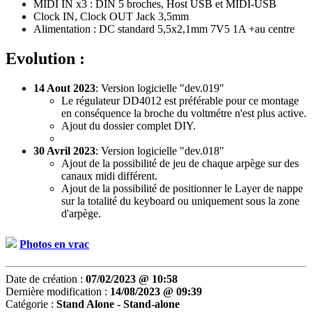
MIDI IN x3 : DIN 5 broches, Host USB et MIDI-USB
Clock IN, Clock OUT Jack 3,5mm
Alimentation : DC standard 5,5x2,1mm 7V5 1A +au centre
Evolution :
14 Aout 2023
: Version logicielle "dev.019"
Le régulateur DD4012 est préférable pour ce montage
en conséquence la broche du voltmétre n'est plus active.
Ajout du dossier complet DIY.
30 Avril 2023
: Version logicielle "dev.018"
Ajout de la possibilité de jeu de chaque arpège sur des
canaux midi différent.
Ajout de la possibilité de positionner le Layer de nappe
sur la totalité du keyboard ou uniquement sous la zone
d'arpège.
Photos en vrac
Date de création :
07/02/2023 @ 10:58
Dernière modification :
14/08/2023 @ 09:39
Catégorie :
Stand Alone - Stand-alone