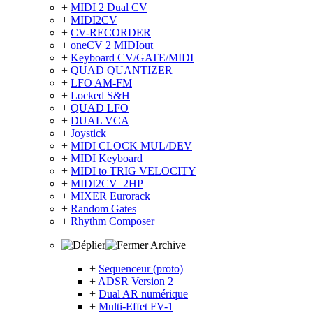
+
MIDI 2 Dual CV
+
MIDI2CV
+
CV-RECORDER
+
oneCV 2 MIDIout
+
Keyboard CV/GATE/MIDI
+
QUAD QUANTIZER
+
LFO AM-FM
+
Locked S&H
+
QUAD LFO
+
DUAL VCA
+
Joystick
+
MIDI CLOCK MUL/DEV
+
MIDI Keyboard
+
MIDI to TRIG VELOCITY
+
MIDI2CV_2HP
+
MIXER Eurorack
+
Random Gates
+
Rhythm Composer
Archive
+
Sequenceur (proto)
+
ADSR Version 2
+
Dual AR numérique
+
Multi-Effet FV-1