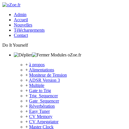
Admin
Accueil
Nouvelles
Téléchargements
Contact
Do It Yourself
Modules oZoe.fr
+
à propos
+
Alimentations
+
Moniteur de Tension
+
ADSR Version 3
+
Multiple
+
Gate to Trig
+
Trig_Sequencer
+
Gate_Sequencer
+
Réverbération
+
Easy Tuner
+
CV Memory
+
CV Arpeggiator
+
Master Clock