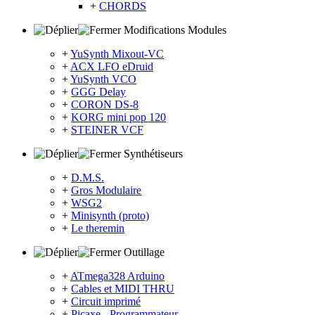
+
CHORDS
Modifications Modules
+
YuSynth Mixout-VC
+
ACX LFO eDruid
+
YuSynth VCO
+
GGG Delay
+
CORON DS-8
+
KORG mini pop 120
+
STEINER VCF
Synthétiseurs
+
D.M.S.
+
Gros Modulaire
+
WSG2
+
Minisynth (proto)
+
Le theremin
Outillage
+
ATmega328 Arduino
+
Cables et MIDI THRU
+
Circuit imprimé
+
Picaxe - Programmateur