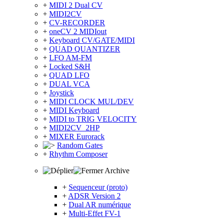
+
MIDI 2 Dual CV
+
MIDI2CV
+
CV-RECORDER
+
oneCV 2 MIDIout
+
Keyboard CV/GATE/MIDI
+
QUAD QUANTIZER
+
LFO AM-FM
+
Locked S&H
+
QUAD LFO
+
DUAL VCA
+
Joystick
+
MIDI CLOCK MUL/DEV
+
MIDI Keyboard
+
MIDI to TRIG VELOCITY
+
MIDI2CV_2HP
+
MIXER Eurorack
Random Gates
+
Rhythm Composer
Archive
+
Sequenceur (proto)
+
ADSR Version 2
+
Dual AR numérique
+
Multi-Effet FV-1