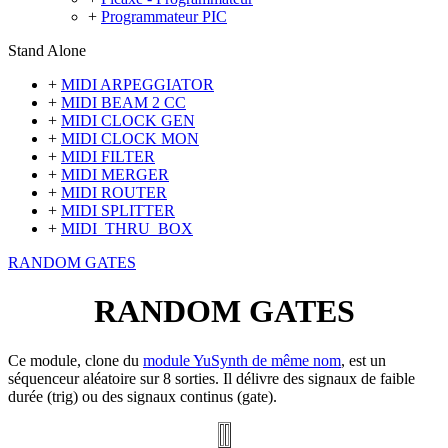
+
Programmateur PIC
Stand Alone
+
MIDI ARPEGGIATOR
+
MIDI BEAM 2 CC
+
MIDI CLOCK GEN
+
MIDI CLOCK MON
+
MIDI FILTER
+
MIDI MERGER
+
MIDI ROUTER
+
MIDI SPLITTER
+
MIDI_THRU_BOX
RANDOM GATES
RANDOM GATES
Ce module, clone du
module YuSynth de même nom
, est un
séquenceur aléatoire sur 8 sorties. Il délivre des signaux de faible
durée (trig) ou des signaux continus (gate).