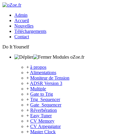
Admin
Accueil
Nouvelles
Téléchargements
Contact
Do It Yourself
Modules oZoe.fr
+
à propos
+
Alimentations
+
Moniteur de Tension
+
ADSR Version 3
+
Multiple
+
Gate to Trig
+
Trig_Sequencer
+
Gate_Sequencer
+
Réverbération
+
Easy Tuner
+
CV Memory
+
CV Arpeggiator
+
Master Clock