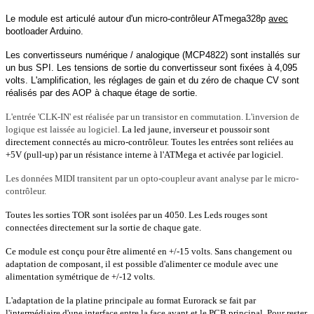
Le module est articulé autour d'un micro-contrôleur ATmega328p
avec
bootloader Arduino.
Les convertisseurs numérique / analogique (MCP4822) sont installés sur
un bus SPI. Les tensions de sortie du convertisseur sont fixées à 4,095
volts. L'amplification, les réglages de gain et du zéro de chaque CV sont
réalisés par des AOP à chaque étage de sortie.
L'entrée 'CLK-IN' est réalisée par un transistor en commutation. L'inversion de
logique est laissée au logiciel.
La led jaune, inverseur et poussoir sont
directement connectés au micro-contrôleur. Toutes les entrées sont reliées au
+5V (pull-up) par un résistance interne à l'ATMega et activée par logiciel.
Les données MIDI transitent par un opto-coupleur avant analyse par le micro-
contrôleur.
Toutes les sorties TOR sont isolées par un 4050. Les Leds rouges sont
connectées directement sur la sortie de chaque gate.
Ce module est conçu pour être alimenté en +/-15 volts. Sans changement ou
adaptation de composant, il est possible d'alimenter ce module avec une
alimentation symétrique de +/-12 volts.
L'adaptation de la platine principale au format Eurorack se fait par
l'intermédiaire d'une interface entre la face avant et le PCB principal. Pour rester