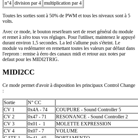
n°4
division par 4
multiplication par 4
Toutes les sorties sont à 50% de PWM et tous les niveaux sont à 5
volts.
Avec ce mode, le bouton reset/learn sert de reset général du module
et remet à zéro tous vos réglages. Pour l'utiliser, maintenez le appuyé
durant environ 1,5 secondes. La led s'allume puis s'éteint. Le
module va redémarrer en remettant toutes les valeurs par défaut dans
l'eeprom : remise à éero des canaux midi et retour aux notes par
defaut pour les MIDI2TRIG.
MIDI2CC
Ce mode permet d'avoir à disposition les principaux Control Change
:
Sortie
N° CC
CV 1
0x4A - 74
COUPURE - Sound Controller 5
CV 2
0x47 - 71
RESONANCE - Sound Controller 2
CV 3
0x01 - 1
MOLETTE EXPRESSION
CV 4
0x07 - 7
VOLUME
GATE 1
0x41 - 65
PORTAMENTO