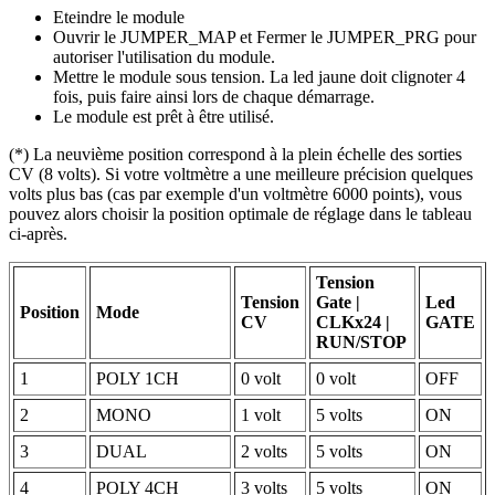
Eteindre le module
Ouvrir le JUMPER_MAP et Fermer le JUMPER_PRG pour
autoriser l'utilisation du module.
Mettre le module sous tension. La led jaune doit clignoter 4
fois, puis faire ainsi lors de chaque démarrage.
Le module est prêt à être utilisé.
(*) La neuvième position correspond à la plein échelle des sorties
CV (8 volts). Si votre voltmètre a une meilleure précision quelques
volts plus bas (cas par exemple d'un voltmètre 6000 points), vous
pouvez alors choisir la position optimale de réglage dans le tableau
ci-après.
Tension
Tension
Gate |
Led
Position
Mode
CV
CLKx24 |
GATE
RUN/STOP
1
POLY 1CH
0 volt
0 volt
OFF
2
MONO
1 volt
5 volts
ON
3
DUAL
2 volts
5 volts
ON
4
POLY 4CH
3 volts
5 volts
ON