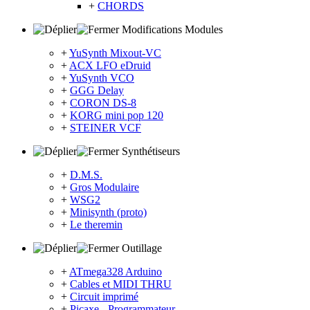
+
CHORDS
Modifications Modules
+
YuSynth Mixout-VC
+
ACX LFO eDruid
+
YuSynth VCO
+
GGG Delay
+
CORON DS-8
+
KORG mini pop 120
+
STEINER VCF
Synthétiseurs
+
D.M.S.
+
Gros Modulaire
+
WSG2
+
Minisynth (proto)
+
Le theremin
Outillage
+
ATmega328 Arduino
+
Cables et MIDI THRU
+
Circuit imprimé
+
Picaxe - Programmateur