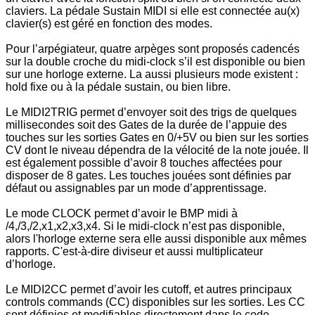
claviers. La pédale Sustain MIDI si elle est connectée au(x)
clavier(s) est géré en fonction des modes.
Pour l’arpégiateur, quatre arpèges sont proposés cadencés
sur la double croche du midi-clock s’il est disponible ou bien
sur une horloge externe. La aussi plusieurs mode existent :
hold fixe ou à la pédale sustain, ou bien libre.
Le MIDI2TRIG permet d’envoyer soit des trigs de quelques
millisecondes soit des Gates de la durée de l’appuie des
touches sur les sorties Gates en 0/+5V ou bien sur les sorties
CV dont le niveau dépendra de la vélocité de la note jouée. Il
est également possible d’avoir 8 touches affectées pour
disposer de 8
gates. Les touches jouées sont définies par
défaut ou assignables par un mode d’apprentissage.
Le mode CLOCK permet d’avoir le BMP midi à
/4,/3,/2,x1,x2,x3,x4. Si le midi-clock n’est pas disponible,
alors l'horloge externe sera elle aussi disponible aux mêmes
rapports. C'est-à-dire diviseur et aussi multiplicateur
d’horloge.
Le MIDI2CC permet d’avoir les cutoff, et autres principaux
controls commands (CC) disponibles sur les sorties. Les CC
sont définies et modifiables directement dans le code.