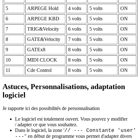
5
ARPEGE Hold
4 volts
5 volts
ON
6
ARPEGE KBD
5 volts
5 volts
ON
7
TRIG&Velocity
6 volts
5 volts
ON
8
GATE&Velocity
7 volts
5 volts
ON
9
GATEx8
8 volts
5 volts
ON
10
MIDI CLOCK
8 volts
5 volts
ON
11
Cde Control
8 volts
5 volts
ON
Astuces, Personnalisations, adaptation
logiciel
Je rapporte ici des possibilités de personnalisation
Le logiciel est totalement ouvert. Vous pouvez y modifier
/ adapter ce que vous souhaitez.
Dans le logiciel, la zone '
// --- Constante 'user'
" en début de programme vous permet d'adapter divers
---