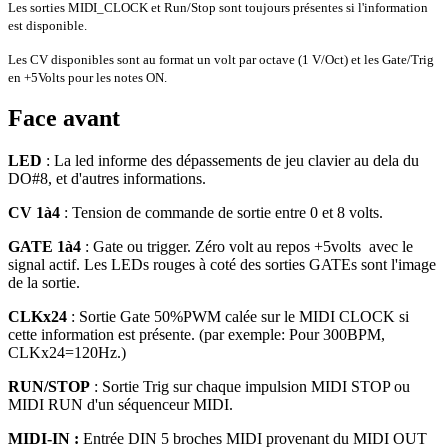
Les sorties MIDI_CLOCK et Run/Stop sont toujours présentes si l'information
est disponible.
Les CV disponibles sont au format un volt par octave (1 V/Oct) et les Gate/Trig
en +5Volts pour les notes ON.
Face avant
LED
: La led informe des dépassements de jeu clavier au dela du
DO#8, et d'autres informations.
CV 1à4
: Tension de commande de sortie entre 0 et 8 volts.
GATE 1à4
: Gate ou trigger. Zéro volt au repos +5volts avec le
signal actif. Les LEDs rouges à coté des sorties GATEs sont l'image
de la sortie.
CLKx24
: Sortie Gate 50%PWM calée sur le MIDI CLOCK si
cette information est présente. (par exemple: Pour 300BPM,
CLKx24=120Hz.)
RUN/STOP
: Sortie Trig sur chaque impulsion MIDI STOP ou
MIDI RUN d'un séquenceur MIDI.
MIDI-IN :
Entrée DIN 5 broches MIDI provenant du MIDI OUT