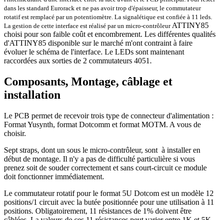
dans les standard Eurorack et ne pas avoir trop d'épaisseur, le commutateur
rotatif est remplacé par un potentiomètre. La signalétique est confiée à 11 leds.
ATTINY85
La gestion de cette interface est réalisé par un micro-contrôleur
choisi pour son faible coût et encombrement. Les différentes qualités
d'ATTINY85 disponible sur le marché m'ont contraint à faire
évoluer le schéma de l'interface. Le LEDs sont maintenant
raccordées aux sorties de 2 commutateurs 4051.
Composants, Montage, câblage et
installation
Le PCB permet de recevoir trois type de connecteur d'alimentation :
Format Yusynth, format Dotcomm et format MOTM. A vous de
choisir.
Sept straps, dont un sous le micro-contrôleur, sont à installer en
début de montage. Il n'y a pas de difficulté particulière si vous
prenez soit de souder correctement et sans court-circuit ce module
doit fonctionner immédiatement.
Le commutateur rotatif pour le format 5U Dotcom est un modèle 12
positions/1 circuit avec la butée positionnée pour une utilisation à 11
positions. Obligatoirement, 11 résistances de 1% doivent être
câblées. La valeurs de ces 11 résistances peut varier entre 1K et 5K.