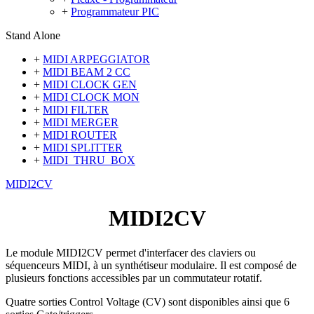
+
Programmateur PIC
Stand Alone
+
MIDI ARPEGGIATOR
+
MIDI BEAM 2 CC
+
MIDI CLOCK GEN
+
MIDI CLOCK MON
+
MIDI FILTER
+
MIDI MERGER
+
MIDI ROUTER
+
MIDI SPLITTER
+
MIDI_THRU_BOX
MIDI2CV
MIDI2CV
Le module MIDI2CV permet d'interfacer des claviers ou
séquenceurs MIDI, à un synthétiseur modulaire. Il est composé de
plusieurs fonctions accessibles par un commutateur rotatif.
Quatre sorties Control Voltage (CV) sont disponibles ainsi que 6