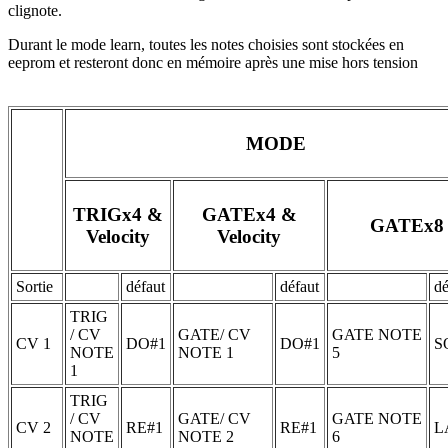
clignote.
Durant le mode learn, toutes les notes choisies sont stockées en
eeprom et resteront donc en mémoire après une mise hors tension
MODE
TRIGx4 &
GATEx4 &
GATEx8
Velocity
Velocity
Sortie
défaut
défaut
dé
TRIG
/ CV
GATE/ CV
GATE NOTE
CV 1
DO#1
DO#1
S
NOTE
NOTE 1
5
1
TRIG
/ CV
GATE/ CV
GATE NOTE
CV 2
RE#1
RE#1
L
NOTE
NOTE 2
6