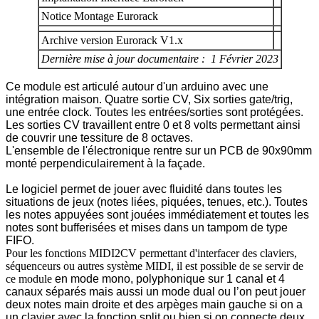
Notice Montage Eurorack
Archive version Eurorack V1.x
Dernière mise à jour documentaire : 1 Février 2023
Ce module est articulé autour d'un arduino avec une
intégration maison. Quatre sortie CV, Six sorties gate/trig,
une entrée clock. Toutes les entrées/sorties sont protégées.
Les sorties CV travaillent entre 0 et 8 volts permettant ainsi
de couvrir une tessiture de 8 octaves.
L'ensemble de l'électronique rentre sur un PCB de 90x90mm
monté perpendiculairement à la façade.
Le logiciel permet de jouer avec fluidité dans toutes les
situations de jeux (notes liées, piquées, tenues, etc.). Toutes
les notes appuyées sont jouées immédiatement et toutes les
notes sont bufferisées et mises dans un tampom de type
FIFO.
Pour les fonctions MIDI2CV permettant d'interfacer des claviers,
séquenceurs ou autres système MIDI, il est possible de se servir de
ce module
en mode mono, polyphonique sur 1 canal et 4
canaux séparés mais aussi un mode dual ou l’on peut jouer
deux notes main droite et des arpèges main gauche si on a
un clavier avec la fonction split ou bien si on connecte deux