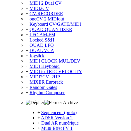
+
MIDI 2 Dual CV
+
MIDI2CV
+
CV-RECORDER
+
oneCV 2 MIDIout
+
Keyboard CV/GATE/MIDI
+
QUAD QUANTIZER
+
LFO AM-FM
+
Locked S&H
+
QUAD LFO
+
DUAL VCA
+
Joystick
+
MIDI CLOCK MUL/DEV
+
MIDI Keyboard
+
MIDI to TRIG VELOCITY
+
MIDI2CV_2HP
+
MIXER Eurorack
+
Random Gates
+
Rhythm Composer
Archive
+
Sequenceur (proto)
+
ADSR Version 2
+
Dual AR numérique
+
Multi-Effet FV-1