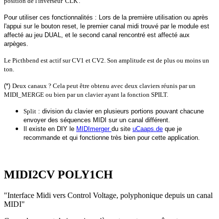
position de l'inverseur 'CLK'.
Pour utiliser ces fonctionnalités : Lors de la première utilisation ou après
l'appui sur le bouton reset, le premier canal midi trouvé par le module est
affecté au jeu DUAL, et le second canal rencontré est affecté aux
arpèges.
Le Picthbend est actif sur CV1 et CV2. Son amplitude est de plus ou moins un
ton.
(*)
Deux canaux ? Cela peut être obtenu avec deux claviers réunis par un
MIDI_MERGE ou bien par un clavier ayant la fonction SPILT.
Split
: division du clavier en plusieurs portions pouvant chacune
envoyer des séquences MIDI sur un canal différent.
I
l existe en DIY le
MIDImerger
du site
uCaaps.de
que je
recommande et qui fonctionne très bien pour cette application.
MIDI2CV POLY1CH
"Interface Midi vers Control Voltage, polyphonique depuis un canal
MIDI"