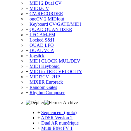
+
MIDI 2 Dual CV
+
MIDI2CV
+
CV-RECORDER
+
oneCV 2 MIDIout
+
Keyboard CV/GATE/MIDI
+
QUAD QUANTIZER
+
LFO AM-FM
+
Locked S&H
+
QUAD LFO
+
DUAL VCA
+
Joystick
+
MIDI CLOCK MUL/DEV
+
MIDI Keyboard
+
MIDI to TRIG VELOCITY
+
MIDI2CV_2HP
+
MIXER Eurorack
+
Random Gates
+
Rhythm Composer
Archive
+
Sequenceur (proto)
+
ADSR Version 2
+
Dual AR numérique
+
Multi-Effet FV-1