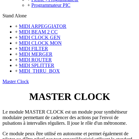
+
Programmateur PIC
Stand Alone
+
MIDI ARPEGGIATOR
+
MIDI BEAM 2 CC
+
MIDI CLOCK GEN
+
MIDI CLOCK MON
+
MIDI FILTER
+
MIDI MERGER
+
MIDI ROUTER
+
MIDI SPLITTER
+
MIDI_THRU_BOX
Master Clock
MASTER CLOCK
Le module MASTER CLOCK est un module pour synthétiseur
modulaire permettant de cadencer des actions par l'envoi de
pulsations à intervalles réguliers. Il joue le rôle d'un métronome.
Ce module peux être utilisé en autonome et permet également de