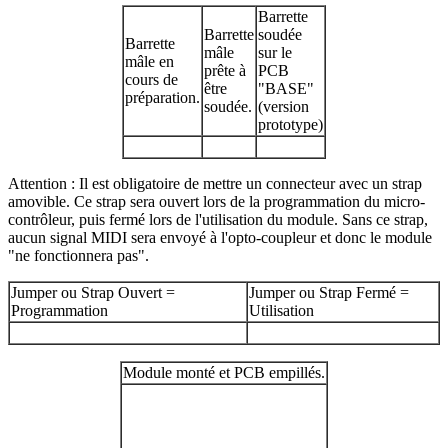
Barrette
Barrette
soudée
Barrette
mâle
sur le
mâle en
prête à
PCB
cours de
être
"BASE"
préparation.
soudée.
(version
prototype)
Attention : Il est obligatoire de mettre un connecteur avec un strap
amovible. Ce strap sera ouvert lors de la programmation du micro-
contrôleur, puis fermé lors de l'utilisation du module. Sans ce strap,
aucun signal MIDI sera envoyé à l'opto-coupleur et donc le module
"ne fonctionnera pas".
Jumper ou Strap Ouvert =
Jumper ou Strap Fermé =
Programmation
Utilisation
Module monté et PCB empillés.