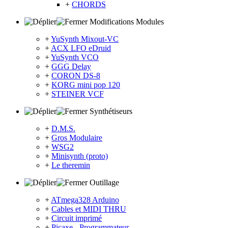
+
CHORDS
Modifications Modules
+
YuSynth Mixout-VC
+
ACX LFO eDruid
+
YuSynth VCO
+
GGG Delay
+
CORON DS-8
+
KORG mini pop 120
+
STEINER VCF
Synthétiseurs
+
D.M.S.
+
Gros Modulaire
+
WSG2
+
Minisynth (proto)
+
Le theremin
Outillage
+
ATmega328 Arduino
+
Cables et MIDI THRU
+
Circuit imprimé
+
Picaxe - Programmateur