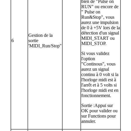
bien de "Pulse on
RUN" ou encore de
" Pulse on
Run&Stop", vous
aurez une impulsion
de 0 à +5V lors de la
détection d'un signal
Gestion de la
MIDI_START ou
6
sortie
MIDI_STOP.
'MIDI_Run/Stop"
Si vous validez
l'option
"Continous", vous
aurez un signal
continu à 0 volt si la
l'horloge midi est à
l'arrêt et à 5 volts si
l'horloge midi est en
fonctionnement.
Sortie :Appui sur
OK pour valider ou
sur Functions pour
annuler.