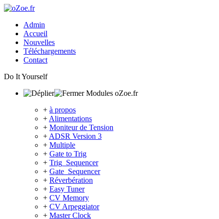
Admin
Accueil
Nouvelles
Téléchargements
Contact
Do It Yourself
Modules oZoe.fr
+
à propos
+
Alimentations
+
Moniteur de Tension
+
ADSR Version 3
+
Multiple
+
Gate to Trig
+
Trig_Sequencer
+
Gate_Sequencer
+
Réverbération
+
Easy Tuner
+
CV Memory
+
CV Arpeggiator
+
Master Clock