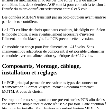
tension est directement envoyée par une sortie TOR du micro-
contrôleur. Les deux derniers AOP sont là pour contenir la tension à
l'entrée du micro-contrôleur strictement entre 0 et 5 volt.
Les données MIDI-IN transitent par un opto-coupleur avant analyse
par le micro-contrôleur.
Le LCD est libre de choix quant aux couleurs, blacklight etc. Selon
le modèle choisi, il sera éventuellement nécessaire d'inverser
l'alimentation du blacklight. Le PCB prévoit cette inversion.
Ce module est conçu pour être alimenté en +/-15 volts. Sans
changement ou adaptation de composant, il est possible d'alimenter
ce module avec une alimentation symétrique de +/-12 volts.
Composants, Montage, câblage,
installation et réglage.
Le PCB principal permet de recevoir trois types de connecteur
d'alimentation : Format Yusynth, format Dotcomm et format
MOTM. A vous de choisir.
De trop nombreux strap sont encore présent sur les PCB afin de les
conserver en simple face et donc réalisable par tous. Faite attention à
bien tous les installer. Pour le strap raccordant l'entrée MIDI_IN, il