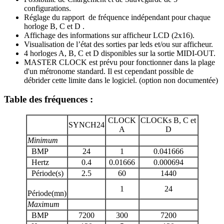
configurations.
Réglage du rapport de fréquence indépendant pour chaque
horloge B, C et D .
Affichage des informations sur afficheur LCD (2x16).
Visualisation de l’état des sorties par leds et/ou sur afficheur.
4 horloges A, B, C et D disponibles sur la sortie MIDI-OUT.
MASTER CLOCK est prévu pour fonctionner dans la plage
d'un métronome standard. Il est cependant possible de
débrider cette limite dans le logiciel. (option non documentée)
Table des fréquences :
CLOCK
CLOCKs B, C et
SYNCH24
A
D
Minimum
BMP
24
1
0.041666
Hertz
0.4
0.01666
0.000694
Période(s)
2.5
60
1440
1
24
Période(mn)
Maximum
BMP
7200
300
7200