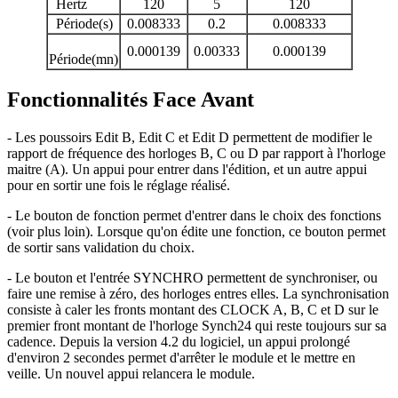
Hertz
120
5
120
Période(s)
0.008333
0.2
0.008333
0.000139
0.00333
0.000139
Période(mn)
Fonctionnalités Face Avant
- Les poussoirs Edit B, Edit C et Edit D permettent de modifier le
rapport de fréquence des horloges B, C ou D par rapport à l'horloge
maitre (A). Un appui pour entrer dans l'édition, et un autre appui
pour en sortir une fois le réglage réalisé.
- Le bouton de fonction permet d'entrer dans le choix des fonctions
(voir plus loin). Lorsque qu'on édite une fonction, ce bouton permet
de sortir sans validation du choix.
- Le bouton et l'entrée SYNCHRO permettent de synchroniser, ou
faire une remise à zéro, des horloges entres elles. La synchronisation
consiste à caler les fronts montant des CLOCK A, B, C et D sur le
premier front montant de l'horloge Synch24 qui reste toujours sur sa
cadence. Depuis la version 4.2 du logiciel, un appui prolongé
d'environ 2 secondes permet d'arrêter le module et le mettre en
veille. Un nouvel appui relancera le module.