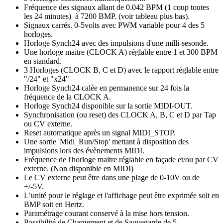
Fréquence des signaux allant de 0.042 BPM (1 coup toutes
les 24 minutes) à 7200 BMP. (voir tableau plus bas).
Signaux carrés. 0-5volts avec PWM variable pour 4 des 5
horloges.
Horloge Synch24 avec des impulsions d'une milli-sesonde.
Une horloge maitre (CLOCK A) réglable entre 1 et 300 BPM
en standard.
3 Horloges (CLOCK B, C et D) avec le rapport réglable entre
"/24" et "x24"
Horloge Synch24 calée en permanence sur 24 fois la
fréquence de la CLOCK A.
Horloge Synch24 disponible sur la sortie MIDI-OUT.
Synchronisation (ou reset) des CLOCK A, B, C et D par Tap
ou CV externe.
Reset automatique après un signal MIDI_STOP.
Une sortie 'Midi_Run/Stop' mettant à disposition des
impulsions lors des évènements MIDI.
Fréquence de l'horloge maitre réglable en façade et/ou par CV
externe. (Non disponible en MIDI)
Le CV externe peut être dans une plage de 0-10V ou de
+/-5V.
L’unité pour le réglage et l'affichage peut être exprimée soit en
BMP soit en Hertz.
Paramétrage courant conservé à la mise hors tension.
Possibilité de Chargement et de Sauvegarde de 5