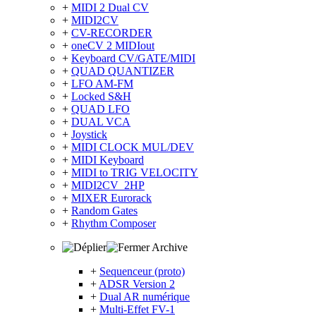
+
MIDI 2 Dual CV
+
MIDI2CV
+
CV-RECORDER
+
oneCV 2 MIDIout
+
Keyboard CV/GATE/MIDI
+
QUAD QUANTIZER
+
LFO AM-FM
+
Locked S&H
+
QUAD LFO
+
DUAL VCA
+
Joystick
+
MIDI CLOCK MUL/DEV
+
MIDI Keyboard
+
MIDI to TRIG VELOCITY
+
MIDI2CV_2HP
+
MIXER Eurorack
+
Random Gates
+
Rhythm Composer
Archive
+
Sequenceur (proto)
+
ADSR Version 2
+
Dual AR numérique
+
Multi-Effet FV-1