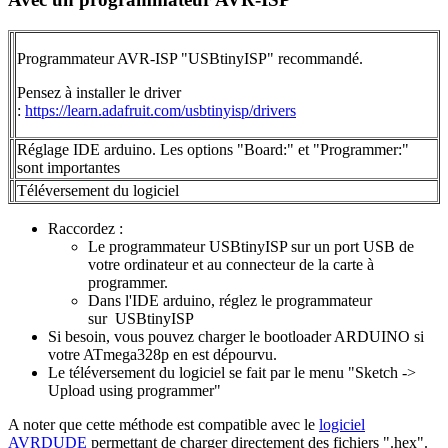
Programmateur AVR-ISP "USBtinyISP" recommandé.
Pensez à installer le driver
:
https://learn.adafruit.com/usbtinyisp/drivers
Réglage IDE arduino. Les options "Board:" et "Programmer:"
sont importantes
Téléversement du logiciel
Raccordez :
Le programmateur USBtinyISP sur un port USB de
votre ordinateur et au connecteur de la carte à
programmer.
Dans l'IDE arduino, réglez le programmateur
sur USBtinyISP
Si besoin, vous pouvez charger le bootloader ARDUINO si
votre ATmega328p en est dépourvu.
Le téléversement du logiciel se fait par le menu "Sketch ->
Upload using programmer"
A noter que cette méthode est compatible avec le
logiciel
AVRDUDE
permettant de charger directement des fichiers ".hex".