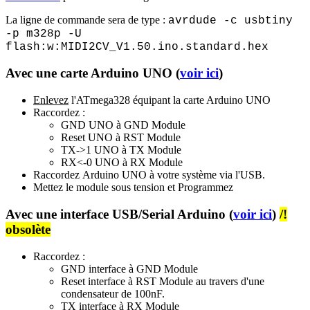
La ligne de commande sera de type :
avrdude -c usbtiny
-p m328p -U
flash:w:MIDI2CV_V1.50.ino.standard.hex
Avec une carte Arduino UNO (
voir ici
)
Enlevez
l'ATmega328 équipant la carte Arduino UNO
Raccordez :
GND UNO à GND Module
Reset UNO à RST Module
TX->1 UNO à TX Module
RX<-0 UNO à RX Module
Raccordez
Arduino UNO à votre système via l'USB.
Mettez le module sous tension et Programmez
Avec une interface USB/Serial Arduino (
voir ici
)
/!
obsolète
Raccordez :
GND
interface
à GND Module
Reset
interface
à RST Module au travers d'une
condensateur de 100nF.
TX
interface
à RX Module