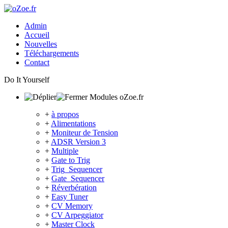
Admin
Accueil
Nouvelles
Téléchargements
Contact
Do It Yourself
Modules oZoe.fr
+
à propos
+
Alimentations
+
Moniteur de Tension
+
ADSR Version 3
+
Multiple
+
Gate to Trig
+
Trig_Sequencer
+
Gate_Sequencer
+
Réverbération
+
Easy Tuner
+
CV Memory
+
CV Arpeggiator
+
Master Clock