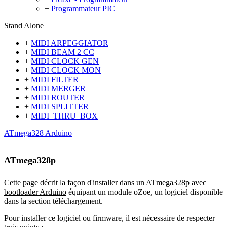
+
Programmateur PIC
Stand Alone
+
MIDI ARPEGGIATOR
+
MIDI BEAM 2 CC
+
MIDI CLOCK GEN
+
MIDI CLOCK MON
+
MIDI FILTER
+
MIDI MERGER
+
MIDI ROUTER
+
MIDI SPLITTER
+
MIDI_THRU_BOX
ATmega328 Arduino
ATmega328p
Cette page décrit la façon d'installer dans un ATmega328p
avec
bootloader Arduino
équipant un module oZoe, un logiciel disponible
dans la section téléchargement.
Pour installer ce logiciel ou firmware
, il est nécessaire de respecter