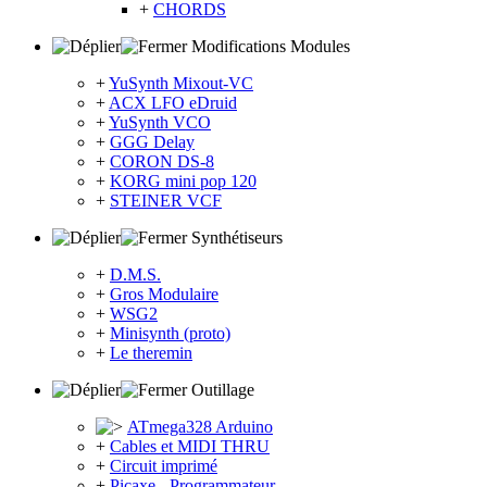
+
CHORDS
Modifications Modules
+
YuSynth Mixout-VC
+
ACX LFO eDruid
+
YuSynth VCO
+
GGG Delay
+
CORON DS-8
+
KORG mini pop 120
+
STEINER VCF
Synthétiseurs
+
D.M.S.
+
Gros Modulaire
+
WSG2
+
Minisynth (proto)
+
Le theremin
Outillage
ATmega328 Arduino
+
Cables et MIDI THRU
+
Circuit imprimé
+
Picaxe - Programmateur