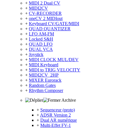
+
MIDI 2 Dual CV
+
MIDI2CV
+
CV-RECORDER
+
oneCV 2 MIDIout
+
Keyboard CV/GATE/MIDI
+
QUAD QUANTIZER
+
LFO AM-FM
+
Locked S&H
+
QUAD LFO
+
DUAL VCA
+
Joystick
+
MIDI CLOCK MUL/DEV
+
MIDI Keyboard
+
MIDI to TRIG VELOCITY
+
MIDI2CV_2HP
+
MIXER Eurorack
+
Random Gates
+
Rhythm Composer
Archive
+
Sequenceur (proto)
+
ADSR Version 2
+
Dual AR numérique
+
Multi-Effet FV-1