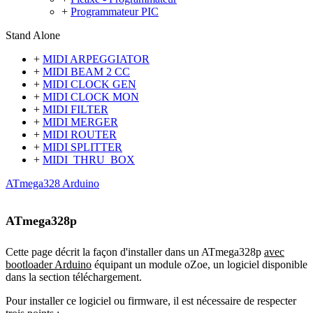
+
Programmateur PIC
Stand Alone
+
MIDI ARPEGGIATOR
+
MIDI BEAM 2 CC
+
MIDI CLOCK GEN
+
MIDI CLOCK MON
+
MIDI FILTER
+
MIDI MERGER
+
MIDI ROUTER
+
MIDI SPLITTER
+
MIDI_THRU_BOX
ATmega328 Arduino
ATmega328p
Cette page décrit la façon d'installer dans un ATmega328p
avec
bootloader Arduino
équipant un module oZoe, un logiciel disponible
dans la section téléchargement.
Pour installer ce logiciel ou firmware
, il est nécessaire de respecter