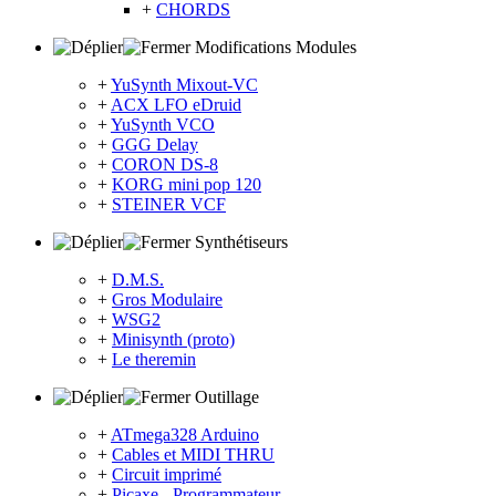
+
CHORDS
Modifications Modules
+
YuSynth Mixout-VC
+
ACX LFO eDruid
+
YuSynth VCO
+
GGG Delay
+
CORON DS-8
+
KORG mini pop 120
+
STEINER VCF
Synthétiseurs
+
D.M.S.
+
Gros Modulaire
+
WSG2
+
Minisynth (proto)
+
Le theremin
Outillage
+
ATmega328 Arduino
+
Cables et MIDI THRU
+
Circuit imprimé
+
Picaxe - Programmateur