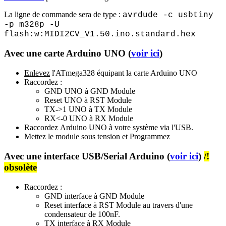
La ligne de commande sera de type :
avrdude -c usbtiny
-p m328p -U
flash:w:MIDI2CV_V1.50.ino.standard.hex
Avec une carte Arduino UNO (
voir ici
)
Enlevez
l'ATmega328 équipant la carte Arduino UNO
Raccordez :
GND UNO à GND Module
Reset UNO à RST Module
TX->1 UNO à TX Module
RX<-0 UNO à RX Module
Raccordez
Arduino UNO à votre système via l'USB.
Mettez le module sous tension et Programmez
Avec une interface USB/Serial Arduino (
voir ici
)
/!
obsolète
Raccordez :
GND
interface
à GND Module
Reset
interface
à RST Module au travers d'une
condensateur de 100nF.
TX
interface
à RX Module