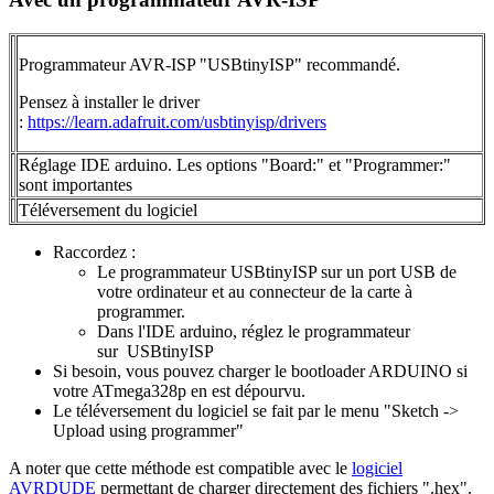
Programmateur AVR-ISP "USBtinyISP" recommandé.
Pensez à installer le driver
:
https://learn.adafruit.com/usbtinyisp/drivers
Réglage IDE arduino. Les options "Board:" et "Programmer:"
sont importantes
Téléversement du logiciel
Raccordez :
Le programmateur USBtinyISP sur un port USB de
votre ordinateur et au connecteur de la carte à
programmer.
Dans l'IDE arduino, réglez le programmateur
sur USBtinyISP
Si besoin, vous pouvez charger le bootloader ARDUINO si
votre ATmega328p en est dépourvu.
Le téléversement du logiciel se fait par le menu "Sketch ->
Upload using programmer"
A noter que cette méthode est compatible avec le
logiciel
AVRDUDE
permettant de charger directement des fichiers ".hex".