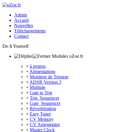
Admin
Accueil
Nouvelles
Téléchargements
Contact
Do It Yourself
Modules oZoe.fr
+
à propos
+
Alimentations
+
Moniteur de Tension
+
ADSR Version 3
+
Multiple
+
Gate to Trig
+
Trig_Sequencer
+
Gate_Sequencer
+
Réverbération
+
Easy Tuner
+
CV Memory
+
CV Arpeggiator
+
Master Clock