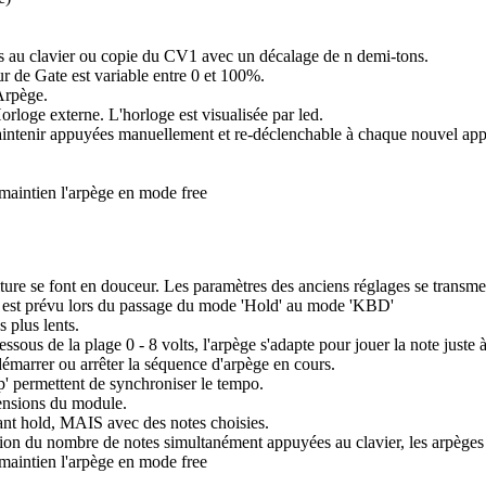
es au clavier ou copie du CV1 avec un décalage de n demi-tons.
 de Gate est variable entre 0 et 100%.
Arpège.
rloge externe. L'horloge est visualisée par led.
aintenir appuyées manuellement et re-déclenchable à chaque nouvel app
aintien l'arpège en mode free
siture se font en douceur. Les paramètres des anciens réglages se transm
ges est prévu lors du passage du mode 'Hold' au mode 'KBD'
 plus lents.
us de la plage 0 - 8 volts, l'arpège s'adapte pour jouer la note juste à 
démarrer ou arrêter la séquence d'arpège en cours.
p' permettent de synchroniser le tempo.
 tensions du module.
 ant hold, MAIS avec des notes choisies.
nction du nombre de notes simultanément appuyées au clavier, les arpèges
aintien l'arpège en mode free