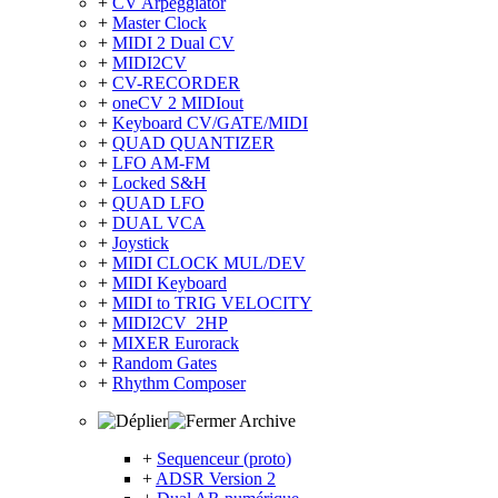
+
CV Arpeggiator
+
Master Clock
+
MIDI 2 Dual CV
+
MIDI2CV
+
CV-RECORDER
+
oneCV 2 MIDIout
+
Keyboard CV/GATE/MIDI
+
QUAD QUANTIZER
+
LFO AM-FM
+
Locked S&H
+
QUAD LFO
+
DUAL VCA
+
Joystick
+
MIDI CLOCK MUL/DEV
+
MIDI Keyboard
+
MIDI to TRIG VELOCITY
+
MIDI2CV_2HP
+
MIXER Eurorack
+
Random Gates
+
Rhythm Composer
Archive
+
Sequenceur (proto)
+
ADSR Version 2