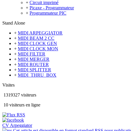
+
Circuit imprimé
+
Picaxe - Programmateur
+
Programmateur PIC
Stand Alone
+
MIDI ARPEGGIATOR
+
MIDI BEAM 2 CC
+
MIDI CLOCK GEN
+
MIDI CLOCK MON
+
MIDI FILTER
+
MIDI MERGER
+
MIDI ROUTER
+
MIDI SPLITTER
+
MIDI_THRU_BOX
Visites
1319327 visiteurs
10 visiteurs en ligne
CV Arpeggiator
Cet article est disponible en format standard RSS pour publicatio