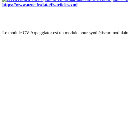
https://www.ozoe.fr/data/fr-articles.xml
Le module CV Arpeggiator est un module pour synthétiseur modulaire p