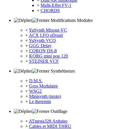
+
Dual AR numérique
+
Multi-Effet FV-1
+
CHORDS
Modifications Modules
+
YuSynth Mixout-VC
+
ACX LFO eDruid
+
YuSynth VCO
+
GGG Delay
+
CORON DS-8
+
KORG mini pop 120
+
STEINER VCF
Synthétiseurs
+
D.M.S.
+
Gros Modulaire
+
WSG2
+
Minisynth (proto)
+
Le theremin
Outillage
+
ATmega328 Arduino
+
Cables et MIDI THRU