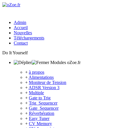
Admin
Accueil
Nouvelles
Téléchargements
Contact
Do It Yourself
Modules oZoe.fr
+
à propos
+
Alimentations
+
Moniteur de Tension
+
ADSR Version 3
+
Multiple
+
Gate to Trig
+
Trig_Sequencer
+
Gate_Sequencer
+
Réverbération
+
Easy Tuner
+
CV Memory