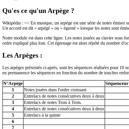
Qu'es ce qu'un Arpège ?
Wikipédia : << En musique, un arpège est une série de notes émises su
Un accord est dit « arpégé » ou « égrené » lorsque les notes sont émise
Notre module est dans cette ligne. Les notes jouées au clavier sous for
ordre expliqué plus loin. Cet égrenage est alors répété du nombre d'o
Les Arpèges :
Les arpèges présentés ci-après, sont les séquences réalisées pour 10 
en permanence les séquences en fonction du nombre de touches enfon
N°Arpège
Séquenceur d
1
Notes jouées dans l'ordre croissant
2
Entrelacs de notes consécutives deux à deux
3
Entrelacs de notes Trois à Trois.
4
Entrelacs de notes consécutives deux à deux
5
Entrelacs à la quinte
6
7