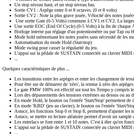
Un stop niveau haut, et un stop niveau bas.
Sortie CV1 : Arpège entre 0 et 8 octaves. (0 et 8 volts)
Sortie CV2 : Note la plus grave jouée, Vélocité des notes joué
Une sortie Gate (0-5 Volts) commune à CV1 et CV2. La largeur
Une sortie EOC (End Of Cycle) (0-5 Volts) à la fin de chaque 
Horloge interne par réglage d'un potentiomètre ou par Tap ou Ho
Mode hold mémorisant les notes jouées sans nécessité de les m
Automatisation du mode Hold (Stat/stop)
Mode swing pour casser la régularité du jeu.
L'appui sur la pédale de SUSTAIN connectée au clavier MIDI m
...
Quelques caractéristiques de plus ...
Les transitions entre les arpèges et entre les changement de tes
Pour être sur de démarrer de 'zéro', la remise à zéro des arpè
Le gate PMW 100% est effectif sur tout les Tempo y compris les
Lors des dépassements des tensions extrèmes au dessus ou au desso
En mode Hold, le bouton ou l'entrée 'Start/Stop' permettent de 
En mode 'KBD' (jeu au clavier), le bouton ou l'entrée 'Start/Sto
Astuce, les fonctions Stop 0 et Stop 8, permettent d'ajuster les
Astuce, se mettre en lecture aléatoire permet d'avoir un sample
Les entrelacs se font entre 1 et 10 notes. C'est à dire qu'en fo
L'appui sur la pédale de SUSTAIN connectée au clavier MIDI m
...