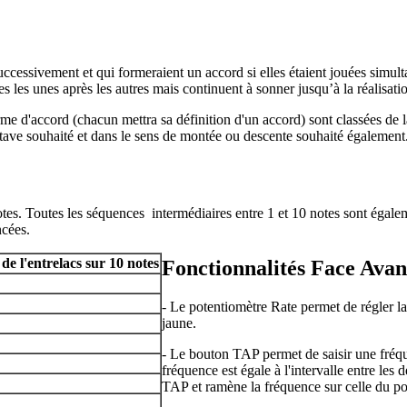
ccessivement et qui formeraient un accord si elles étaient jouées simul
s les unes après les autres mais continuent à sonner jusqu’à la réalisat
me d'accord (chacun mettra sa définition d'un accord) sont classées de l
ctave souhaité et dans le sens de montée ou descente souhaité également
notes. Toutes les séquences intermédiaires entre 1 et 10 notes sont éga
cées.
e l'entrelacs sur 10 notes
Fonctionnalités Face Avan
- Le potentiomètre Rate permet de régler l
jaune.
- Le bouton TAP permet de saisir une fréqu
fréquence est égale à l'intervalle entre le
TAP et ramène la fréquence sur celle du po