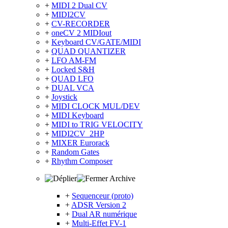
+
MIDI 2 Dual CV
+
MIDI2CV
+
CV-RECORDER
+
oneCV 2 MIDIout
+
Keyboard CV/GATE/MIDI
+
QUAD QUANTIZER
+
LFO AM-FM
+
Locked S&H
+
QUAD LFO
+
DUAL VCA
+
Joystick
+
MIDI CLOCK MUL/DEV
+
MIDI Keyboard
+
MIDI to TRIG VELOCITY
+
MIDI2CV_2HP
+
MIXER Eurorack
+
Random Gates
+
Rhythm Composer
Archive
+
Sequenceur (proto)
+
ADSR Version 2
+
Dual AR numérique
+
Multi-Effet FV-1