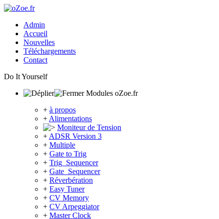
Admin
Accueil
Nouvelles
Téléchargements
Contact
Do It Yourself
Modules oZoe.fr
+
à propos
+
Alimentations
Moniteur de Tension
+
ADSR Version 3
+
Multiple
+
Gate to Trig
+
Trig_Sequencer
+
Gate_Sequencer
+
Réverbération
+
Easy Tuner
+
CV Memory
+
CV Arpeggiator
+
Master Clock