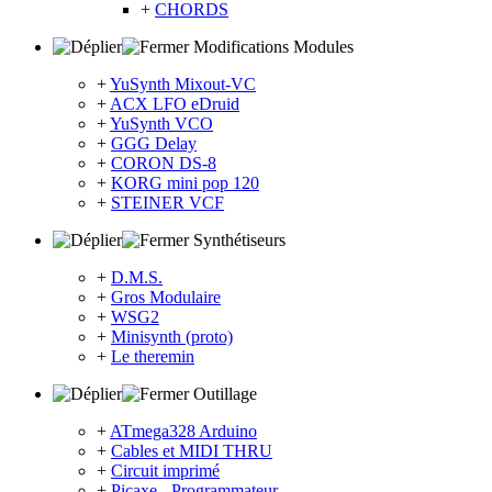
+
CHORDS
Modifications Modules
+
YuSynth Mixout-VC
+
ACX LFO eDruid
+
YuSynth VCO
+
GGG Delay
+
CORON DS-8
+
KORG mini pop 120
+
STEINER VCF
Synthétiseurs
+
D.M.S.
+
Gros Modulaire
+
WSG2
+
Minisynth (proto)
+
Le theremin
Outillage
+
ATmega328 Arduino
+
Cables et MIDI THRU
+
Circuit imprimé
+
Picaxe - Programmateur