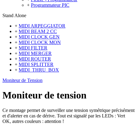
+
Programmateur PIC
Stand Alone
+
MIDI ARPEGGIATOR
+
MIDI BEAM 2 CC
+
MIDI CLOCK GEN
+
MIDI CLOCK MON
+
MIDI FILTER
+
MIDI MERGER
+
MIDI ROUTER
+
MIDI SPLITTER
+
MIDI_THRU_BOX
Moniteur de Tension
Moniteur de tension
Ce montage permet de surveiller une tension symétrique précisément
et d'alerter en cas de dérive. Tout est signalé par les LEDs : Vert
OK, autres couleurs : attention !