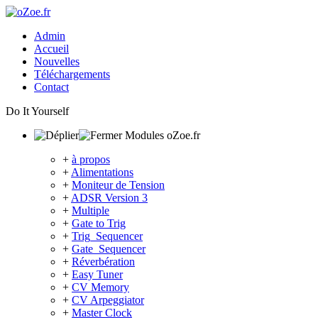
Admin
Accueil
Nouvelles
Téléchargements
Contact
Do It Yourself
Modules oZoe.fr
+
à propos
+
Alimentations
+
Moniteur de Tension
+
ADSR Version 3
+
Multiple
+
Gate to Trig
+
Trig_Sequencer
+
Gate_Sequencer
+
Réverbération
+
Easy Tuner
+
CV Memory
+
CV Arpeggiator
+
Master Clock