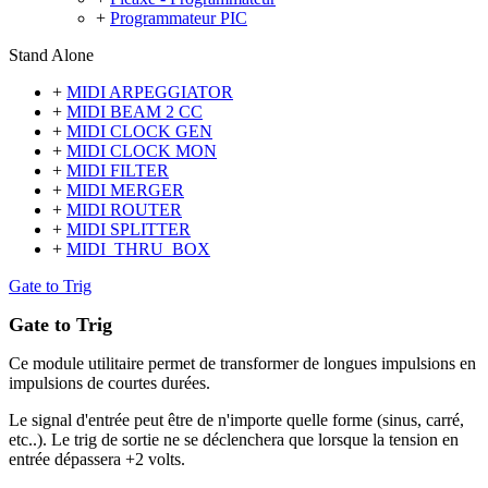
+
Programmateur PIC
Stand Alone
+
MIDI ARPEGGIATOR
+
MIDI BEAM 2 CC
+
MIDI CLOCK GEN
+
MIDI CLOCK MON
+
MIDI FILTER
+
MIDI MERGER
+
MIDI ROUTER
+
MIDI SPLITTER
+
MIDI_THRU_BOX
Gate to Trig
Gate to Trig
Ce module utilitaire permet de transformer de longues impulsions en
impulsions de courtes durées.
Le signal d'entrée peut être de n'importe quelle forme (sinus, carré,
etc..). Le trig de sortie ne se déclenchera que lorsque la tension en
entrée dépassera +2 volts.