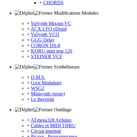
+
CHORDS
Modifications Modules
+
YuSynth Mixout-VC
+
ACX LFO eDruid
+
YuSynth VCO
+
GGG Delay
+
CORON DS-8
+
KORG mini pop 120
+
STEINER VCF
Synthétiseurs
+
D.M.S.
+
Gros Modulaire
+
WSG2
+
Minisynth (proto)
+
Le theremin
Outillage
+
ATmega328 Arduino
+
Cables et MIDI THRU
+
Circuit imprimé
+
Picaxe - Programmateur