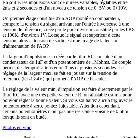
En sortie, les impulsions sont de durées variables, réglables entre
2ms et 2 secondes et d'un niveau de tension de 0+5V ou 0+10V.
Un premier étage constitué d'un AOP monté en comparateur,
compare la tension du signal arrivant sur l'entrée inverseuse à une
tension de référence, créée par le pont diviseur constitué par les 6K8
et 100K, d'environ 1V. Lorsque le signal est supérieur à cette
tension, alors la tension de sortie est une image de la tension
d'alimentation de l'AOP.
La largeur d'impulsion est créée par le filtre RC constitué d'un
condensateur de 1uF et d'un potentiomètre de 1Mohms. Ce couple
permet des temporisations entre 0 ms et plusieurs secondes. Le
réglage de la largeur maxi se fait en jouant sur la tension de
référence (ici -1.84V) qui permet à l'AOP de basculer.
Le réglage de la valeur mini d'impulsion est faire directement par le
filtre RC avec une très petite valeur de R. un ajustable est mis pour
pouvoir régler la bonne valeur. Si vous souhaitez aucun trig avec le
potentiomètre à zéro, pontez l'ajustable. Attention cependant,
certains potentiomètres n'ont pas une résistance voisine de 0 ohm
lorsqu'ils sont en butée.
Photos en vrac
Projet
Module terminé
Vue du