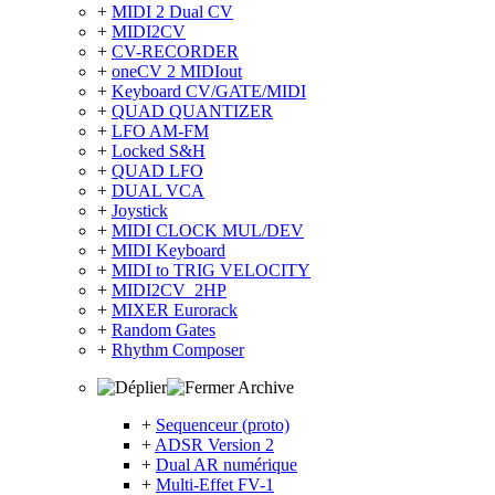
+
MIDI 2 Dual CV
+
MIDI2CV
+
CV-RECORDER
+
oneCV 2 MIDIout
+
Keyboard CV/GATE/MIDI
+
QUAD QUANTIZER
+
LFO AM-FM
+
Locked S&H
+
QUAD LFO
+
DUAL VCA
+
Joystick
+
MIDI CLOCK MUL/DEV
+
MIDI Keyboard
+
MIDI to TRIG VELOCITY
+
MIDI2CV_2HP
+
MIXER Eurorack
+
Random Gates
+
Rhythm Composer
Archive
+
Sequenceur (proto)
+
ADSR Version 2
+
Dual AR numérique
+
Multi-Effet FV-1