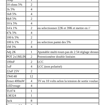
10 ohms 5%
2
1k 5%
4
1k8 5%
4
6k8 5%
2
10 k 5%
4
14 k 1%
2
ou selectionner 22K et 39K et mettre en //
47k 5%
4
100 k 5%
2
100 k 1%
2
ou selection parmi des 5%
1M 5%
4
Adj 2K
1
Ajustable multi-tours pas de 2.54 réglage dessus
POT 2x1MLIN
2
Potentiomètre double linéaire.
100nF
2
LCC
1uF
4
LCC (non polarisé)
22uF 25V
2
1N4148
12
Zener 400mW
4
5V ou 10 volts selon la tension de sortie voulue.
LED rouge
4
TL074
1
LM324
1
Jack
8