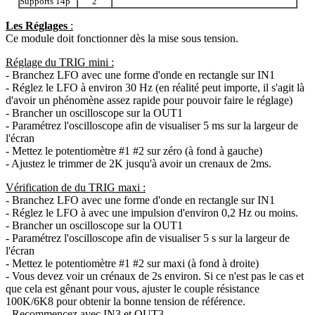
Supports 14p
2
Les Réglages
:
Ce module doit fonctionner dès la mise sous tension.
Réglage du TRIG mini :
- Branchez LFO avec une forme d'onde en rectangle sur IN1
- Réglez le LFO à environ 30 Hz (en réalité peut importe, il s'agit là
d'avoir un phénomène assez rapide pour pouvoir faire le réglage)
- Brancher un oscilloscope sur la OUT1
- Paramétrez l'oscilloscope afin de visualiser 5 ms sur la largeur de
l'écran
- Mettez le potentiomètre #1 #2 sur zéro (à fond à gauche)
- Ajustez le trimmer de 2K jusqu'à avoir un crenaux de 2ms.
Vérification de du TRIG maxi :
- Branchez LFO avec une forme d'onde en rectangle sur IN1
- Réglez le LFO à avec une impulsion d'environ 0,2 Hz ou moins.
- Brancher un oscilloscope sur la OUT1
- Paramétrez l'oscilloscope afin de visualiser 5 s sur la largeur de
l'écran
- Mettez le potentiomètre #1 #2 sur maxi (à fond à droite)
- Vous devez voir un cr
é
naux de 2s environ. Si ce n'est pas le cas et
que cela est gênant pour vous, ajuster le couple résistance
100K/6K8 pour obtenir la bonne tension de référence.
- Recommencez avec IN3 et OUT3