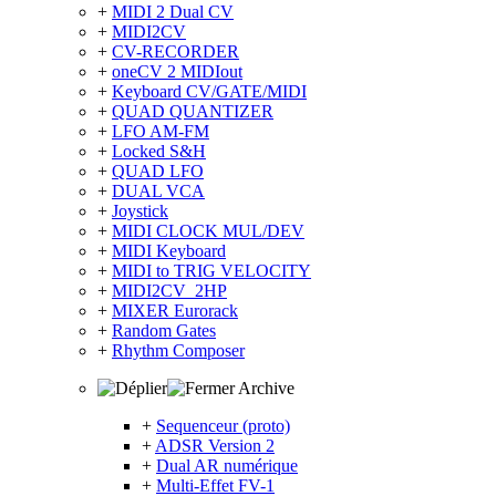
+
MIDI 2 Dual CV
+
MIDI2CV
+
CV-RECORDER
+
oneCV 2 MIDIout
+
Keyboard CV/GATE/MIDI
+
QUAD QUANTIZER
+
LFO AM-FM
+
Locked S&H
+
QUAD LFO
+
DUAL VCA
+
Joystick
+
MIDI CLOCK MUL/DEV
+
MIDI Keyboard
+
MIDI to TRIG VELOCITY
+
MIDI2CV_2HP
+
MIXER Eurorack
+
Random Gates
+
Rhythm Composer
Archive
+
Sequenceur (proto)
+
ADSR Version 2
+
Dual AR numérique
+
Multi-Effet FV-1