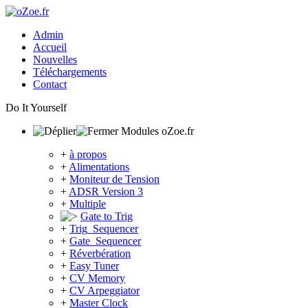
Admin
Accueil
Nouvelles
Téléchargements
Contact
Do It Yourself
Modules oZoe.fr
+
à propos
+
Alimentations
+
Moniteur de Tension
+
ADSR Version 3
+
Multiple
Gate to Trig
+
Trig_Sequencer
+
Gate_Sequencer
+
Réverbération
+
Easy Tuner
+
CV Memory
+
CV Arpeggiator
+
Master Clock