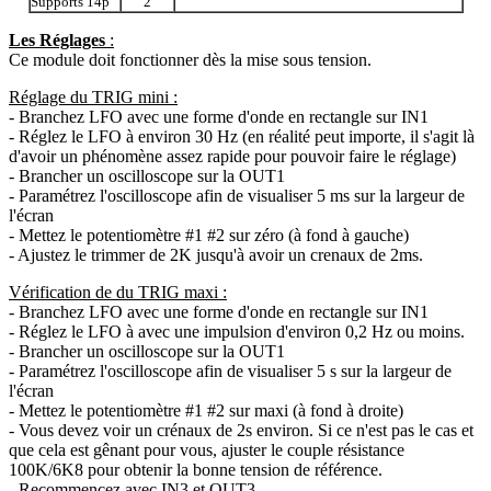
Supports 14p
2
Les Réglages
:
Ce module doit fonctionner dès la mise sous tension.
Réglage du TRIG mini :
- Branchez LFO avec une forme d'onde en rectangle sur IN1
- Réglez le LFO à environ 30 Hz (en réalité peut importe, il s'agit là
d'avoir un phénomène assez rapide pour pouvoir faire le réglage)
- Brancher un oscilloscope sur la OUT1
- Paramétrez l'oscilloscope afin de visualiser 5 ms sur la largeur de
l'écran
- Mettez le potentiomètre #1 #2 sur zéro (à fond à gauche)
- Ajustez le trimmer de 2K jusqu'à avoir un crenaux de 2ms.
Vérification de du TRIG maxi :
- Branchez LFO avec une forme d'onde en rectangle sur IN1
- Réglez le LFO à avec une impulsion d'environ 0,2 Hz ou moins.
- Brancher un oscilloscope sur la OUT1
- Paramétrez l'oscilloscope afin de visualiser 5 s sur la largeur de
l'écran
- Mettez le potentiomètre #1 #2 sur maxi (à fond à droite)
- Vous devez voir un cr
é
naux de 2s environ. Si ce n'est pas le cas et
que cela est gênant pour vous, ajuster le couple résistance
100K/6K8 pour obtenir la bonne tension de référence.
- Recommencez avec IN3 et OUT3