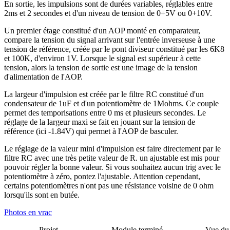
En sortie, les impulsions sont de durées variables, réglables entre
2ms et 2 secondes et d'un niveau de tension de 0+5V ou 0+10V.
Un premier étage constitué d'un AOP monté en comparateur,
compare la tension du signal arrivant sur l'entrée inverseuse à une
tension de référence, créée par le pont diviseur constitué par les 6K8
et 100K, d'environ 1V. Lorsque le signal est supérieur à cette
tension, alors la tension de sortie est une image de la tension
d'alimentation de l'AOP.
La largeur d'impulsion est créée par le filtre RC constitué d'un
condensateur de 1uF et d'un potentiomètre de 1Mohms. Ce couple
permet des temporisations entre 0 ms et plusieurs secondes. Le
réglage de la largeur maxi se fait en jouant sur la tension de
référence (ici -1.84V) qui permet à l'AOP de basculer.
Le réglage de la valeur mini d'impulsion est faire directement par le
filtre RC avec une très petite valeur de R. un ajustable est mis pour
pouvoir régler la bonne valeur. Si vous souhaitez aucun trig avec le
potentiomètre à zéro, pontez l'ajustable. Attention cependant,
certains potentiomètres n'ont pas une résistance voisine de 0 ohm
lorsqu'ils sont en butée.
Photos en vrac
Projet
Module terminé
Vue du