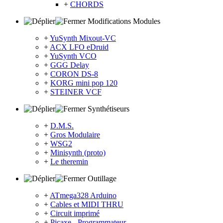
+
CHORDS
Modifications Modules
+
YuSynth Mixout-VC
+
ACX LFO eDruid
+
YuSynth VCO
+
GGG Delay
+
CORON DS-8
+
KORG mini pop 120
+
STEINER VCF
Synthétiseurs
+
D.M.S.
+
Gros Modulaire
+
WSG2
+
Minisynth (proto)
+
Le theremin
Outillage
+
ATmega328 Arduino
+
Cables et MIDI THRU
+
Circuit imprimé
+
Picaxe - Programmateur