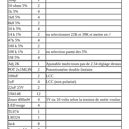
10 ohms 5%
2
1k 5%
4
1k8 5%
4
6k8 5%
2
10 k 5%
4
14 k 1%
2
ou selectionner 22K et 39K et mettre en //
47k 5%
4
100 k 5%
2
100 k 1%
2
ou selection parmi des 5%
1M 5%
4
Adj 2K
1
Ajustable multi-tours pas de 2.54 réglage dessus
POT 2x1MLIN
2
Potentiomètre double linéaire.
100nF
2
LCC
1uF
4
LCC (non polarisé)
22uF 25V
2
1N4148
12
Zener 400mW
4
5V ou 10 volts selon la tension de sortie voulue.
LED rouge
4
TL074
1
LM324
1
Jack
8