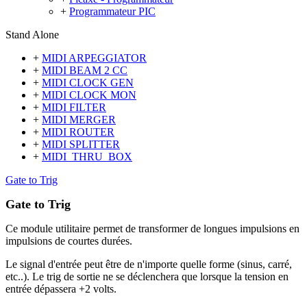
+
Programmateur PIC
Stand Alone
+
MIDI ARPEGGIATOR
+
MIDI BEAM 2 CC
+
MIDI CLOCK GEN
+
MIDI CLOCK MON
+
MIDI FILTER
+
MIDI MERGER
+
MIDI ROUTER
+
MIDI SPLITTER
+
MIDI_THRU_BOX
Gate to Trig
Gate to Trig
Ce module utilitaire permet de transformer de longues impulsions en
impulsions de courtes durées.
Le signal d'entrée peut être de n'importe quelle forme (sinus, carré,
etc..). Le trig de sortie ne se déclenchera que lorsque la tension en
entrée dépassera +2 volts.