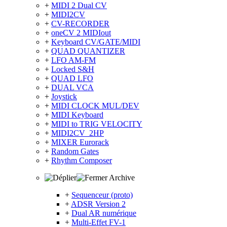
+
MIDI 2 Dual CV
+
MIDI2CV
+
CV-RECORDER
+
oneCV 2 MIDIout
+
Keyboard CV/GATE/MIDI
+
QUAD QUANTIZER
+
LFO AM-FM
+
Locked S&H
+
QUAD LFO
+
DUAL VCA
+
Joystick
+
MIDI CLOCK MUL/DEV
+
MIDI Keyboard
+
MIDI to TRIG VELOCITY
+
MIDI2CV_2HP
+
MIXER Eurorack
+
Random Gates
+
Rhythm Composer
Archive
+
Sequenceur (proto)
+
ADSR Version 2
+
Dual AR numérique
+
Multi-Effet FV-1