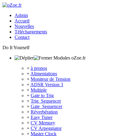
Admin
Accueil
Nouvelles
Téléchargements
Contact
Do It Yourself
Modules oZoe.fr
+
à propos
+
Alimentations
+
Moniteur de Tension
+
ADSR Version 3
+
Multiple
+
Gate to Trig
+
Trig_Sequencer
+
Gate_Sequencer
+
Réverbération
+
Easy Tuner
+
CV Memory
+
CV Arpeggiator
+
Master Clock