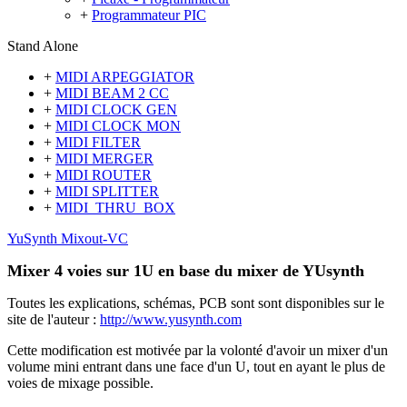
+
Programmateur PIC
Stand Alone
+
MIDI ARPEGGIATOR
+
MIDI BEAM 2 CC
+
MIDI CLOCK GEN
+
MIDI CLOCK MON
+
MIDI FILTER
+
MIDI MERGER
+
MIDI ROUTER
+
MIDI SPLITTER
+
MIDI_THRU_BOX
YuSynth Mixout-VC
Mixer 4 voies sur 1U en base du mixer de YUsynth
Toutes les explications, schémas, PCB sont sont disponibles sur le
site de l'auteur :
http://www.yusynth.com
Cette modification est motivée par la volonté d'avoir un mixer d'un
volume mini entrant dans une face d'un U, tout en ayant le plus de
voies de mixage possible.