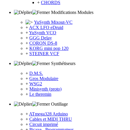
+
CHORDS
Modifications Modules
YuSynth Mixout-VC
+
ACX LFO eDruid
+
YuSynth VCO
+
GGG Delay
+
CORON DS-8
+
KORG mini pop 120
+
STEINER VCF
Synthétiseurs
+
D.M.S.
+
Gros Modulaire
+
WSG2
+
Minisynth (proto)
+
Le theremin
Outillage
+
ATmega328 Arduino
+
Cables et MIDI THRU
+
Circuit imprimé
+
Picaxe - Programmateur