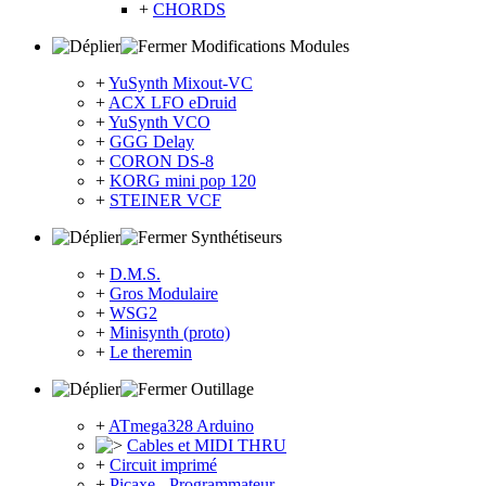
+
CHORDS
Modifications Modules
+
YuSynth Mixout-VC
+
ACX LFO eDruid
+
YuSynth VCO
+
GGG Delay
+
CORON DS-8
+
KORG mini pop 120
+
STEINER VCF
Synthétiseurs
+
D.M.S.
+
Gros Modulaire
+
WSG2
+
Minisynth (proto)
+
Le theremin
Outillage
+
ATmega328 Arduino
Cables et MIDI THRU
+
Circuit imprimé
+
Picaxe - Programmateur