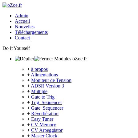
Admin
Accueil
Nouvelles
Téléchargements
Contact
Do It Yourself
Modules oZoe.fr
+
à propos
+
Alimentations
+
Moniteur de Tension
+
ADSR Version 3
+
Multiple
+
Gate to Trig
+
Trig_Sequencer
+
Gate_Sequencer
+
Réverbération
+
Easy Tuner
+
CV Memory
+
CV Arpeggiator
+
Master Clock