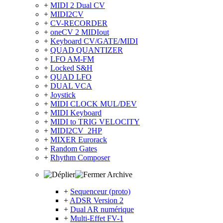
+
MIDI 2 Dual CV
+
MIDI2CV
+
CV-RECORDER
+
oneCV 2 MIDIout
+
Keyboard CV/GATE/MIDI
+
QUAD QUANTIZER
+
LFO AM-FM
+
Locked S&H
+
QUAD LFO
+
DUAL VCA
+
Joystick
+
MIDI CLOCK MUL/DEV
+
MIDI Keyboard
+
MIDI to TRIG VELOCITY
+
MIDI2CV_2HP
+
MIXER Eurorack
+
Random Gates
+
Rhythm Composer
Archive
+
Sequenceur (proto)
+
ADSR Version 2
+
Dual AR numérique
+
Multi-Effet FV-1