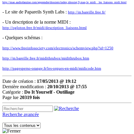
http://mao.audiofanzine.com/apprendre/dossiers/index,idossier,9,mao,le_midi__les_liaisons_midi.html
- Le site de Papareils Synth Labs :
http://m.bareille.free.fr/
- Un description de la norme MIDI :
http://ogloton.free.fr/midi/description_liaisons.html
- Quelques schémas :
http://www.freeinfosociety.com/electronics/schemview.php?id=1250
http://m.bareille.free.fr/midithrubox/midithrubox.htm
http://pagesperso-orange.fr/les-orgues-en-midi/midicode.htm
Date de création :
17/05/2013 @ 19:12
Dernière modification :
20/10/2013 @ 17:55
Catégorie :
Do It Yourself -
Outillage
Page lue
20319 fois
Recherche avancée