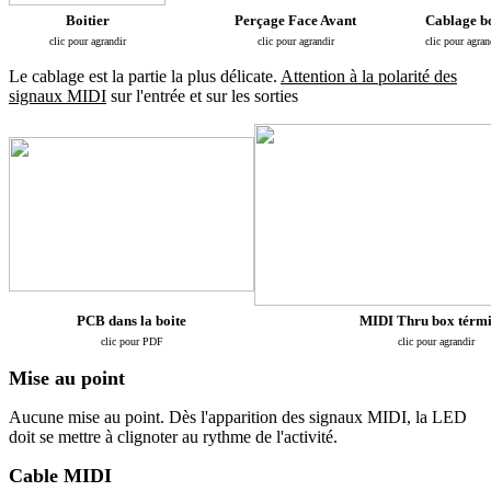
Boitier
Perçage Face Avant
Cablage bo
clic pour agrandir
clic pour agrandir
clic pour agran
Le cablage est la partie la plus délicate.
Attention à la polarité des
signaux MIDI
sur l'entrée et sur les sorties
PCB dans la boite
MIDI Thru box térm
clic pour PDF
clic pour agrandir
Mise au point
Aucune mise au point. Dès l'apparition des signaux MIDI, la LED
doit se mettre à clignoter au rythme de l'activité.
Cable MIDI