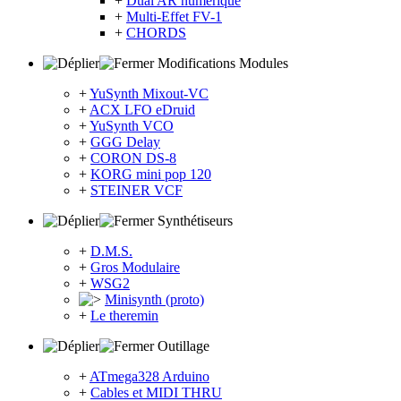
+
Dual AR numérique
+
Multi-Effet FV-1
+
CHORDS
Modifications Modules
+
YuSynth Mixout-VC
+
ACX LFO eDruid
+
YuSynth VCO
+
GGG Delay
+
CORON DS-8
+
KORG mini pop 120
+
STEINER VCF
Synthétiseurs
+
D.M.S.
+
Gros Modulaire
+
WSG2
Minisynth (proto)
+
Le theremin
Outillage
+
ATmega328 Arduino
+
Cables et MIDI THRU