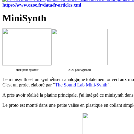
https://www.ozoe.fr/data/fr-articles.xml
MiniSynth
click pour agrandir
click pour agrandir
Le minisynth est un synthétiseur analogique totalement ouvert aux 
C'est un projet élaboré par "
The Sound Lab Mini-Synth
".
A près avoir réalisé la platine principale, j'ai intégré ce minisynth dan
Le proto est monté dans une petite valise en plastique en collant simplem