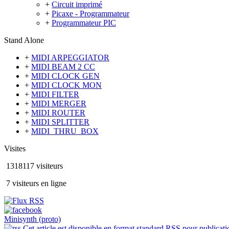
+
Circuit imprimé
+
Picaxe - Programmateur
+
Programmateur PIC
Stand Alone
+
MIDI ARPEGGIATOR
+
MIDI BEAM 2 CC
+
MIDI CLOCK GEN
+
MIDI CLOCK MON
+
MIDI FILTER
+
MIDI MERGER
+
MIDI ROUTER
+
MIDI SPLITTER
+
MIDI_THRU_BOX
Visites
1318117 visiteurs
7 visiteurs en ligne
Minisynth (proto)
Cet article est disponible en format standard RSS pour publicatio