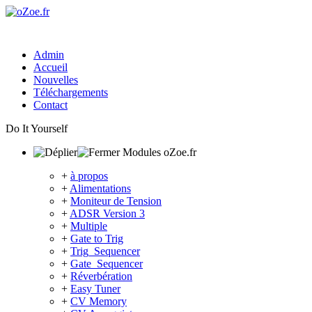
Admin
Accueil
Nouvelles
Téléchargements
Contact
Do It Yourself
Modules oZoe.fr
+
à propos
+
Alimentations
+
Moniteur de Tension
+
ADSR Version 3
+
Multiple
+
Gate to Trig
+
Trig_Sequencer
+
Gate_Sequencer
+
Réverbération
+
Easy Tuner
+
CV Memory