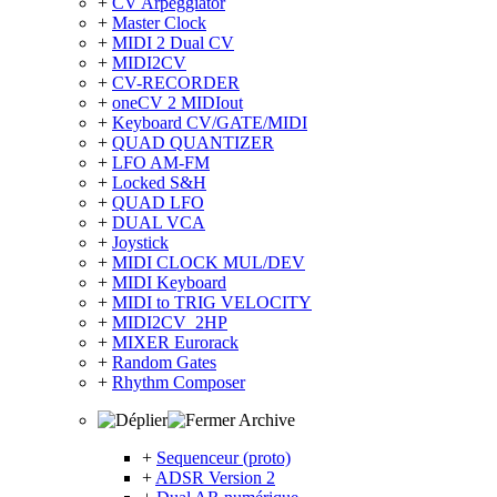
+
CV Arpeggiator
+
Master Clock
+
MIDI 2 Dual CV
+
MIDI2CV
+
CV-RECORDER
+
oneCV 2 MIDIout
+
Keyboard CV/GATE/MIDI
+
QUAD QUANTIZER
+
LFO AM-FM
+
Locked S&H
+
QUAD LFO
+
DUAL VCA
+
Joystick
+
MIDI CLOCK MUL/DEV
+
MIDI Keyboard
+
MIDI to TRIG VELOCITY
+
MIDI2CV_2HP
+
MIXER Eurorack
+
Random Gates
+
Rhythm Composer
Archive
+
Sequenceur (proto)
+
ADSR Version 2