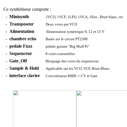
Ce synthétiseur comporte :
-
Minisynth
2VCO, 1VCF, 1LFO, 1VCA, 1Env., Bruit blanc, etc
-
Transposeur
Deux voies par VCO
-
Alimentation
Alimentation symétrique 9, 12 et 15 V
-
chambre echo
Basée sur le circuit PT2399
-
pedale Fuzz
pédale guitare "Big Muff Pi"
-
Sequenceur
8 voies extensibles
-
Gate_Off
Bloquage des voies du sequenceur
-
Sample & Hold
Applicable sur les VCO, VCF, Bruit Blanc
-
interface clavier
Convertisseur MIDI -> CV et Gate