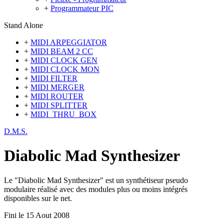
+
Programmateur PIC
Stand Alone
+
MIDI ARPEGGIATOR
+
MIDI BEAM 2 CC
+
MIDI CLOCK GEN
+
MIDI CLOCK MON
+
MIDI FILTER
+
MIDI MERGER
+
MIDI ROUTER
+
MIDI SPLITTER
+
MIDI_THRU_BOX
D.M.S.
Diabolic Mad Synthesizer
Le "Diabolic Mad Synthesizer" est un synthétiseur pseudo
modulaire réalisé avec des modules plus ou moins intégrés
disponibles sur le net.
Fini le 15 Aout 2008