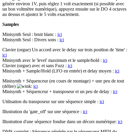
génère environ 1V, puis réglez 1 volt exactement (si possible avec
un bon voltmètre numérique), appuyez ensuite sur le DO 4 octaves
au dessus et ajustez le 5 volts exactement.
Samples
Minisynth Seul : bruit blanc :
ici
Minisynth Seul : Divers sons :
ici
Clavier (orgue) Un accord avec le delay sur trois position de 'time' :
ici
Minisynth avec le 'level' maximum et le sample/hold :
ici
Clavier (orgue) avec et sans Fuzz :
ici
Minisynth + Sample/Hold (LFO en entrée) et delay moyen :
ici
Minisynth + Séquenceur (en cours de montage) + une peu de tout
(délire)
:
ici
Minisynth + Séquenceur + transposeur et un peu de delay :
ici
Utilisation du transposeur sur une séquence simple :
ici
Illustration du 'gate_off' sur une séquence :
ici
Illustration d'une séquence fondue dans un décors numérique:
ici
DMS complet : Séquence générée par le séquenceur MIDI du