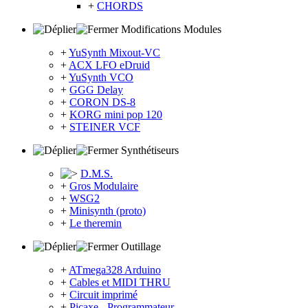
+
CHORDS
Modifications Modules
+
YuSynth Mixout-VC
+
ACX LFO eDruid
+
YuSynth VCO
+
GGG Delay
+
CORON DS-8
+
KORG mini pop 120
+
STEINER VCF
Synthétiseurs
D.M.S.
+
Gros Modulaire
+
WSG2
+
Minisynth (proto)
+
Le theremin
Outillage
+
ATmega328 Arduino
+
Cables et MIDI THRU
+
Circuit imprimé
+
Picaxe - Programmateur