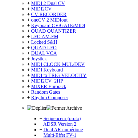
+
MIDI 2 Dual CV
+
MIDI2CV
+
CV-RECORDER
+
oneCV 2 MIDIout
+
Keyboard CV/GATE/MIDI
+
QUAD QUANTIZER
+
LFO AM-FM
+
Locked S&H
+
QUAD LFO
+
DUAL VCA
+
Joystick
+
MIDI CLOCK MUL/DEV
+
MIDI Keyboard
+
MIDI to TRIG VELOCITY
+
MIDI2CV_2HP
+
MIXER Eurorack
+
Random Gates
+
Rhythm Composer
Archive
+
Sequenceur (proto)
+
ADSR Version 2
+
Dual AR numérique
+
Multi-Effet FV-1