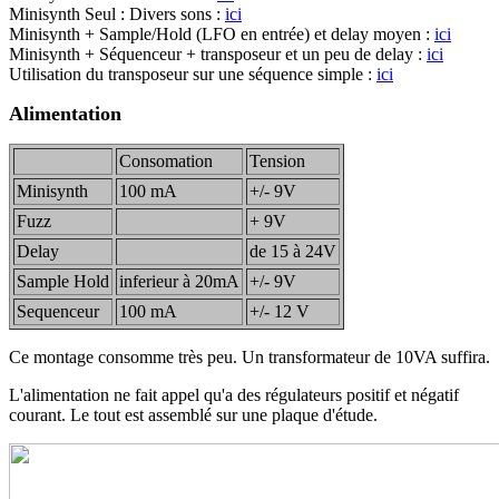
Minisynth Seul : Divers sons :
ici
Minisynth + Sample/Hold (LFO en entrée) et delay moyen :
ici
Minisynth + Séquenceur + transposeur et un peu de delay :
ici
Utilisation du transposeur sur une séquence simple :
ici
Alimentation
Consomation
Tension
Minisynth
100 mA
+/- 9V
Fuzz
+ 9V
Delay
de 15 à 24V
Sample Hold
inferieur à 20mA
+/- 9V
Sequenceur
100 mA
+/- 12 V
Ce montage consomme très peu. Un transformateur de 10VA suffira.
L'alimentation ne fait appel qu'a des régulateurs positif et négatif
courant. Le tout est assemblé sur une plaque d'étude.