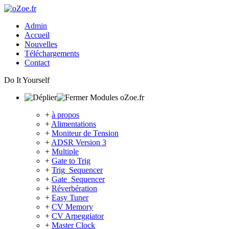
Admin
Accueil
Nouvelles
Téléchargements
Contact
Do It Yourself
Modules oZoe.fr
+
à propos
+
Alimentations
+
Moniteur de Tension
+
ADSR Version 3
+
Multiple
+
Gate to Trig
+
Trig_Sequencer
+
Gate_Sequencer
+
Réverbération
+
Easy Tuner
+
CV Memory
+
CV Arpeggiator
+
Master Clock