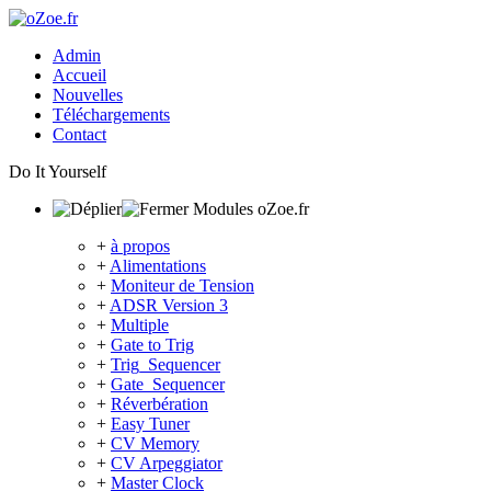
Admin
Accueil
Nouvelles
Téléchargements
Contact
Do It Yourself
Modules oZoe.fr
+
à propos
+
Alimentations
+
Moniteur de Tension
+
ADSR Version 3
+
Multiple
+
Gate to Trig
+
Trig_Sequencer
+
Gate_Sequencer
+
Réverbération
+
Easy Tuner
+
CV Memory
+
CV Arpeggiator
+
Master Clock