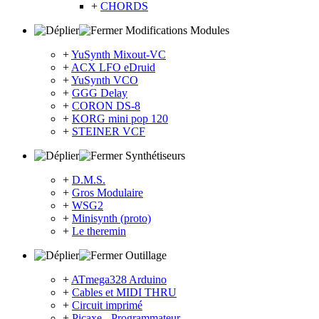
+
CHORDS
Modifications Modules
+
YuSynth Mixout-VC
+
ACX LFO eDruid
+
YuSynth VCO
+
GGG Delay
+
CORON DS-8
+
KORG mini pop 120
+
STEINER VCF
Synthétiseurs
+
D.M.S.
+
Gros Modulaire
+
WSG2
+
Minisynth (proto)
+
Le theremin
Outillage
+
ATmega328 Arduino
+
Cables et MIDI THRU
+
Circuit imprimé
+
Picaxe - Programmateur