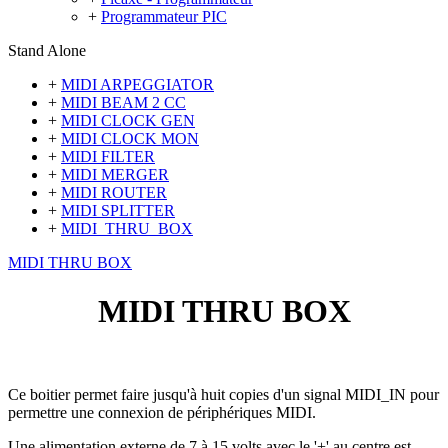
+
Programmateur PIC
Stand Alone
+
MIDI ARPEGGIATOR
+
MIDI BEAM 2 CC
+
MIDI CLOCK GEN
+
MIDI CLOCK MON
+
MIDI FILTER
+
MIDI MERGER
+
MIDI ROUTER
+
MIDI SPLITTER
+
MIDI_THRU_BOX
MIDI THRU BOX
MIDI THRU BOX
Ce boitier permet faire jusqu'à huit copies d'un signal MIDI_IN pour
permettre une connexion de périphériques MIDI.
Une alimentation externe de 7 à 15 volts avec le '+' au centre est