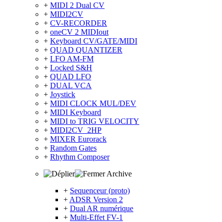
+
MIDI 2 Dual CV
+
MIDI2CV
+
CV-RECORDER
+
oneCV 2 MIDIout
+
Keyboard CV/GATE/MIDI
+
QUAD QUANTIZER
+
LFO AM-FM
+
Locked S&H
+
QUAD LFO
+
DUAL VCA
+
Joystick
+
MIDI CLOCK MUL/DEV
+
MIDI Keyboard
+
MIDI to TRIG VELOCITY
+
MIDI2CV_2HP
+
MIXER Eurorack
+
Random Gates
+
Rhythm Composer
Archive
+
Sequenceur (proto)
+
ADSR Version 2
+
Dual AR numérique
+
Multi-Effet FV-1