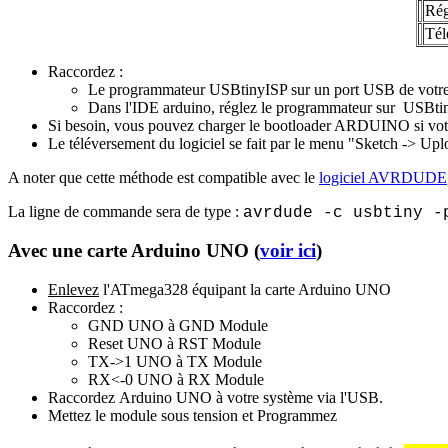
Rég
Tél
Raccordez :
Le programmateur USBtinyISP sur un port USB de votre o
Dans l'IDE arduino, réglez le programmateur sur USBt
Si besoin, vous pouvez charger le bootloader ARDUINO si vo
Le téléversement du logiciel se fait par le menu "Sketch -> U
A noter que cette méthode est compatible avec le
logiciel AVRDUDE
La ligne de commande sera de type :
avrdude -c usbtiny -
Avec une carte Arduino UNO (
voir ici
)
Enlevez
l'ATmega328 équipant la carte Arduino UNO
Raccordez :
GND UNO à GND Module
Reset UNO à RST Module
TX->1 UNO à TX Module
RX<-0 UNO à RX Module
Raccordez
Arduino UNO à votre système via l'USB.
Mettez le module sous tension et Programmez