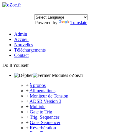
Powered by
Translate
Admin
Accueil
Nouvelles
Téléchargements
Contact
Do It Yourself
Modules oZoe.fr
+
à propos
+
Alimentations
+
Moniteur de Tension
+
ADSR Version 3
+
Multiple
+
Gate to Trig
+
Trig_Sequencer
+
Gate_Sequencer
+
Réverbération