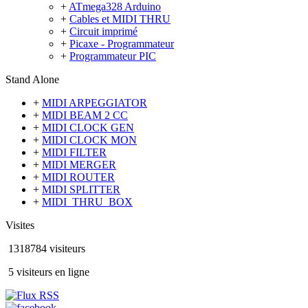
+
ATmega328 Arduino
+
Cables et MIDI THRU
+
Circuit imprimé
+
Picaxe - Programmateur
+
Programmateur PIC
Stand Alone
+
MIDI ARPEGGIATOR
+
MIDI BEAM 2 CC
+
MIDI CLOCK GEN
+
MIDI CLOCK MON
+
MIDI FILTER
+
MIDI MERGER
+
MIDI ROUTER
+
MIDI SPLITTER
+
MIDI_THRU_BOX
Visites
1318784 visiteurs
5 visiteurs en ligne