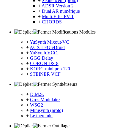
+
Sequenceur (proto)
+
ADSR Version 2
+
Dual AR numérique
+
Multi-Effet FV-1
+
CHORDS
Modifications Modules
+
YuSynth Mixout-VC
+
ACX LFO eDruid
+
YuSynth VCO
+
GGG Delay
+
CORON DS-8
+
KORG mini pop 120
+
STEINER VCF
Synthétiseurs
+
D.M.S.
+
Gros Modulaire
+
WSG2
+
Minisynth (proto)
+
Le theremin
Outillage