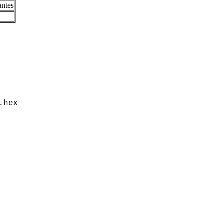
antes
.hex