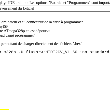
lage IDE arduino. Les options "Board:" et "Programmer:" sont import
éversement du logiciel
rdinateur et au connecteur de la carte à programmer.
inyISP
tre ATmega328p en est dépourvu.
pload using programmer"
permettant de charger directement des fichiers ".hex".
p m328p -U flash:w:MIDI2CV_V1.50.ino.standard