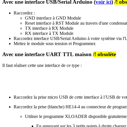
Avec une interface USB/Serial Arduino (
voir ici
)
/! ob
Raccordez :
GND
interface
à GND Module
Reset
interface
à RST Module au travers d'une condensat
TX
interface
à RX Module
RX
interface
à TX Module
Raccordez
interface
USB/Serial Arduino
à votre système via l
Mettez le module sous tension et Programmez
Avec une interface UART TTL maison
/! obsolète
Il faut réaliser cette une interface de ce type :
Raccordez la prise micro USB de cette interface à l’USB de vot
Raccordez la prise (blanche) HE14-4 au connecteur de pro
Utiliser le programme XLOADER disponible gratuitemen
En appuyant sur les 3 petits points à droite charge