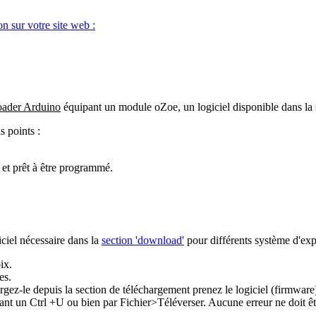
n sur votre site web :
oader Arduino
équipant un module oZoe, un logiciel disponible dans la 
is points :
 et prêt à être programmé.
iciel nécessaire dans la
section 'download
'
pour différents système d'ex
ix.
es.
gez-le depuis la
section de téléchargement prenez le logiciel (firmware)
isant un Ctrl +U ou bien par Fichier>Téléverser. Aucune erreur ne doit êt