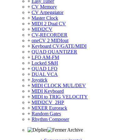
+
Easy Tuner
+
CV Memory
+
CV Arpeggiator
+
Master Clock
+
MIDI 2 Dual CV
+
MIDI2CV
+
CV-RECORDER
+
oneCV 2 MIDIout
+
Keyboard CV/GATE/MIDI
+
QUAD QUANTIZER
+
LFO AM-FM
+
Locked S&H
+
QUAD LFO
+
DUAL VCA
+
Joystick
+
MIDI CLOCK MUL/DEV
+
MIDI Keyboard
+
MIDI to TRIG VELOCITY
+
MIDI2CV_2HP
+
MIXER Eurorack
+
Random Gates
+
Rhythm Composer
Archive