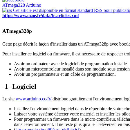
ATmega328 Arduino
Cet article est disponible en format standard RSS pour publicatio
https://www.ozoe.fr/data/fr-articles.xml
ATmega328p
Cette page décrit la façon d'installer dans un ATmega328p
avec bootl
Pour installer ce logiciel ou firmware
, il est nécessaire de respecter tro
Avoir un ordinateur avec le logiciel de programmation installé.
Avoir un microcontroleur installé dans son module sous tension
Avoir un programmateur et un câble de programmation.
-1- Logiciel
Le site
www.arduino.cc/fr/
distribue gratuitement l'environnement log
Installez
l'environnement logiciel dans le répertoire de votre cho
Laisser votre système détecter votre matériel et installer les pilot
Pour programmer un firmware dans le micro-contrôleur, téléchar
dans l'environnement. Il ne reste plus qu'a le 'Téléverser' en fa
(
Un exemple simplifié est visible ici
)