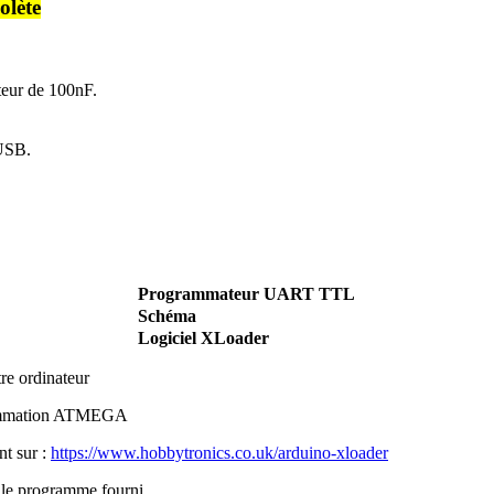
solète
eur de 100nF.
'USB.
Programmateur UART TTL
Schéma
Logiciel XLoader
re ordinateur
grammation ATMEGA
t sur :
https://www.hobbytronics.co.uk/arduino-xloader
r le programme fourni