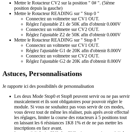
Mettre le Rotacteur CV2 sur la position " 0# ". (5ième
position depuis la gauche)
Mettre
le Rotacteur READING sur " Stop 0 "
Connectez
un voltmetre sur CV1 OUT.
Réglez l'ajustable Z1 de 50K afin d'obtenir 0.000V
Connectez
un voltmetre sur CV2 OUT.
Réglez l'ajustable Z2 de 50K afin d'obtenir 0.000V
Mettre
le Rotacteur READING sur " Stop 8 "
Connectez
un voltmetre sur CV1 OUT.
Réglez l'ajustable G1 de 20K afin d'obtenir 8.000V
Connectez
un voltmetre sur CV2 OUT.
Réglez l'ajustable
G2 de 20K afin d'obtenir 8.000V
Astuces, Personnalisations
Je rapporte ici des possibilités de personnalisation
Les deux Mode Stop0 et Stop8 peuvent servir ou ne pas servir
musicalement et ils sont obligatoires pour pouvoir régler le
module. Si vous ne souhaitez pas vous servir de ces modes,
vous devez tout de même les réaliser, puis après avoir effectué
les réglages, limiter la course des rotacteurs à 5 positions tout
en laissant les 6 résistances 1K8 1% et de ne pas mettre les
inscriptions en face avant.