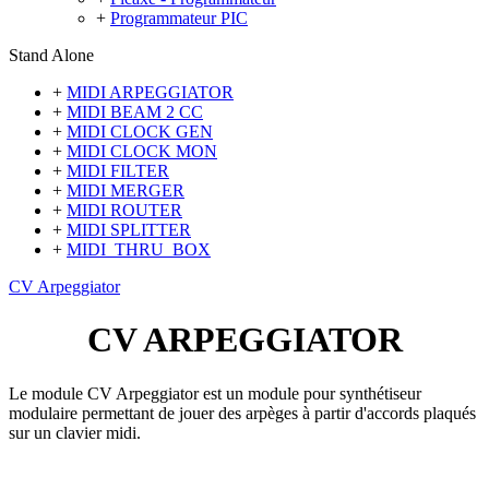
+
Programmateur PIC
Stand Alone
+
MIDI ARPEGGIATOR
+
MIDI BEAM 2 CC
+
MIDI CLOCK GEN
+
MIDI CLOCK MON
+
MIDI FILTER
+
MIDI MERGER
+
MIDI ROUTER
+
MIDI SPLITTER
+
MIDI_THRU_BOX
CV Arpeggiator
CV ARPEGGIATOR
Le module CV Arpeggiator est un module pour synthétiseur
modulaire permettant de jouer des arpèges à partir d'accords plaqués
sur un clavier midi.