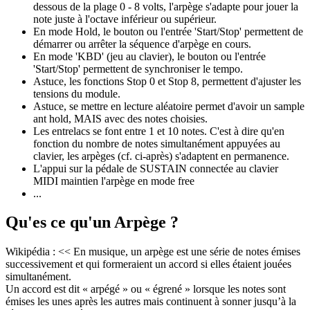
dessous de la plage 0 - 8 volts, l'arpège s'adapte pour jouer la
note juste à l'octave inférieur ou supérieur.
En mode Hold, le bouton ou l'entrée 'Start/Stop' permettent de
démarrer ou arrêter la séquence d'arpège en cours.
En mode 'KBD' (jeu au clavier), le bouton ou l'entrée
'Start/Stop' permettent de synchroniser le tempo.
Astuce, les fonctions Stop 0 et Stop 8, permettent d'ajuster les
tensions du module.
Astuce, se mettre en lecture aléatoire permet d'avoir un sample
ant hold, MAIS avec des notes choisies.
Les entrelacs se font entre 1 et 10 notes. C'est à dire qu'en
fonction du nombre de notes simultanément appuyées au
clavier, les arpèges (cf. ci-après) s'adaptent en permanence.
L'appui sur la pédale de SUSTAIN connectée au clavier
MIDI maintien l'arpège en mode free
...
Qu'es ce qu'un Arpège ?
Wikipédia : << En musique, un arpège est une série de notes émises
successivement et qui formeraient un accord si elles étaient jouées
simultanément.
Un accord est dit « arpégé » ou « égrené » lorsque les notes sont
émises les unes après les autres mais continuent à sonner jusqu’à la