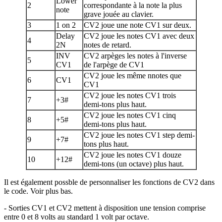
Lower
2
correspondante à la note la plus
note
grave jouée au clavier.
3
1 on 2
CV2 joue une note CV1 sur deux.
Delay
CV2 joue les notes CV1 avec deux
4
2N
notes de retard.
INV
CV2 arpèges les notes à l'inverse
5
CV1
de l'arpège de CV1
CV2 joue les même nnotes que
6
CV1
CV1
CV2 joue les notes CV1 trois
7
+3#
demi-tons plus haut.
CV2 joue les notes CV1 cinq
8
+5#
demi-tons plus haut.
CV2 joue les notes CV1 step demi-
9
+7#
tons plus haut.
CV2 joue les notes CV1 douze
10
+12#
demi-tons (un octave) plus haut.
Il est également possble de personnaliser les fonctions de CV2 dans
le code. Voir plus bas.
- Sorties CV1 et CV2 mettent à disposition une tension comprise
entre 0 et 8 volts au standard 1 volt par octave.