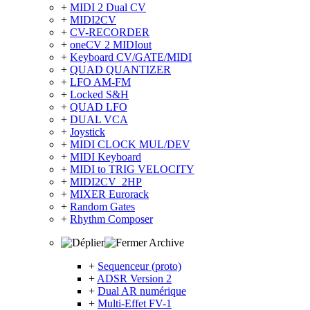
+
MIDI 2 Dual CV
+
MIDI2CV
+
CV-RECORDER
+
oneCV 2 MIDIout
+
Keyboard CV/GATE/MIDI
+
QUAD QUANTIZER
+
LFO AM-FM
+
Locked S&H
+
QUAD LFO
+
DUAL VCA
+
Joystick
+
MIDI CLOCK MUL/DEV
+
MIDI Keyboard
+
MIDI to TRIG VELOCITY
+
MIDI2CV_2HP
+
MIXER Eurorack
+
Random Gates
+
Rhythm Composer
Archive
+
Sequenceur (proto)
+
ADSR Version 2
+
Dual AR numérique
+
Multi-Effet FV-1