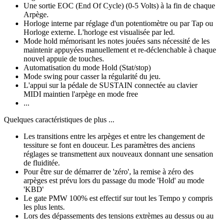
Une sortie EOC (End Of Cycle) (0-5 Volts) à la fin de chaque
Arpège.
Horloge interne par réglage d'un potentiomètre ou par Tap ou
Horloge externe. L'horloge est visualisée par led.
Mode hold mémorisant les notes jouées sans nécessité de les
maintenir appuyées manuellement et re-déclenchable à chaque
nouvel appuie de touches.
Automatisation du mode Hold (Stat/stop)
Mode swing pour casser la régularité du jeu.
L'appui sur la pédale de SUSTAIN connectée au clavier
MIDI maintien l'arpège en mode free
...
Quelques caractéristiques de plus ...
Les transitions entre les arpèges et entre les changement de
tessiture se font en douceur. Les paramètres des anciens
réglages se transmettent aux nouveaux donnant une sensation
de fluiditée.
Pour être sur de démarrer de 'zéro', la remise à zéro des
arpèges est prévu lors du passage du mode 'Hold' au mode
'KBD'
Le gate PMW 100% est effectif sur tout les Tempo y compris
les plus lents.
Lors des dépassements des tensions extrèmes au dessus ou au