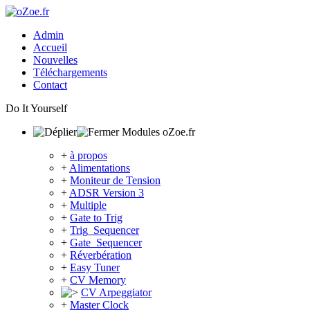
Admin
Accueil
Nouvelles
Téléchargements
Contact
Do It Yourself
Modules oZoe.fr
+
à propos
+
Alimentations
+
Moniteur de Tension
+
ADSR Version 3
+
Multiple
+
Gate to Trig
+
Trig_Sequencer
+
Gate_Sequencer
+
Réverbération
+
Easy Tuner
+
CV Memory
CV Arpeggiator
+
Master Clock