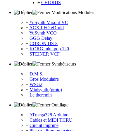
+
CHORDS
Modifications Modules
+
YuSynth Mixout-VC
+
ACX LFO eDruid
+
YuSynth VCO
+
GGG Delay
+
CORON DS-8
+
KORG mini pop 120
+
STEINER VCF
Synthétiseurs
+
D.M.S.
+
Gros Modulaire
+
WSG2
+
Minisynth (proto)
+
Le theremin
Outillage
+
ATmega328 Arduino
+
Cables et MIDI THRU
+
Circuit imprimé
+
Picaxe - Programmateur