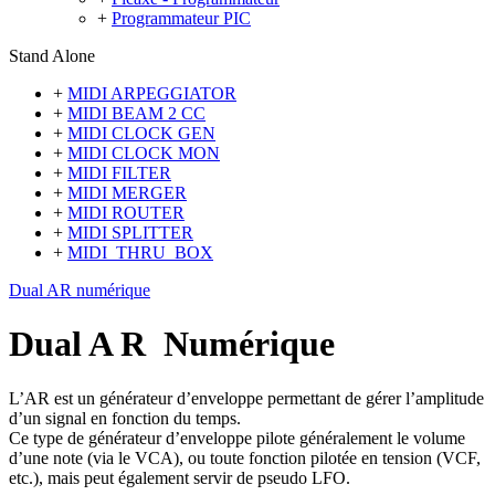
+
Programmateur PIC
Stand Alone
+
MIDI ARPEGGIATOR
+
MIDI BEAM 2 CC
+
MIDI CLOCK GEN
+
MIDI CLOCK MON
+
MIDI FILTER
+
MIDI MERGER
+
MIDI ROUTER
+
MIDI SPLITTER
+
MIDI_THRU_BOX
Dual AR numérique
Dual A R Numérique
L’AR est un générateur d’enveloppe permettant de gérer l’amplitude
d’un signal en fonction du temps.
Ce type de générateur d’enveloppe pilote généralement le volume
d’une note (via le VCA), ou toute fonction pilotée en tension (VCF,
etc.), mais peut également servir de pseudo LFO.