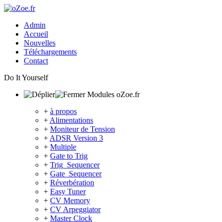
Admin
Accueil
Nouvelles
Téléchargements
Contact
Do It Yourself
Modules oZoe.fr
+
à propos
+
Alimentations
+
Moniteur de Tension
+
ADSR Version 3
+
Multiple
+
Gate to Trig
+
Trig_Sequencer
+
Gate_Sequencer
+
Réverbération
+
Easy Tuner
+
CV Memory
+
CV Arpeggiator
+
Master Clock