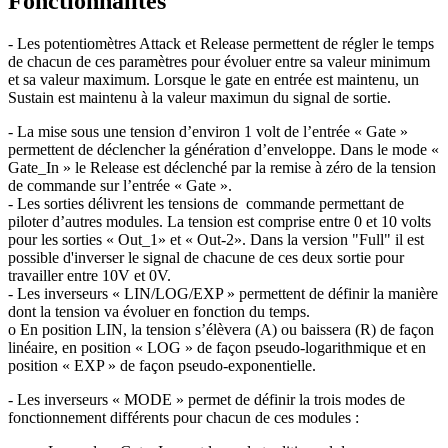
Fonctionnalités
- Les potentiomètres Attack et Release permettent de régler le temps
de chacun de ces paramètres pour évoluer entre sa valeur minimum
et sa valeur maximum. Lorsque le gate en entrée est maintenu, un
Sustain est maintenu à la valeur maximun du signal de sortie.
- La mise sous une tension d’environ 1 volt de l’entrée « Gate »
permettent de déclencher la génération d’enveloppe. Dans le mode «
Gate_In » le Release est déclenché par la remise à zéro de la tension
de commande sur l’entrée « Gate ».
- Les sorties délivrent les tensions de commande permettant de
piloter d’autres modules. La tension est comprise entre 0 et 10 volts
pour les sorties « Out_1» et « Out-2». Dans la version "Full" il est
possible d'inverser le signal de chacune de ces deux sortie pour
travailler entre 10V et 0V.
- Les inverseurs « LIN/LOG/EXP » permettent de définir la manière
dont la tension va évoluer en fonction du temps.
o En position LIN, la tension s’élèvera (A) ou baissera (R) de façon
linéaire, en position « LOG » de façon pseudo-logarithmique et en
position « EXP » de façon pseudo-exponentielle.
- Les inverseurs « MODE » permet de définir la trois modes de
fonctionnement différents pour chacun de ces modules :