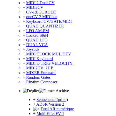
+
MIDI 2 Dual CV
+
MIDI2CV
+
CV-RECORDER
+
oneCV 2 MIDIout
+
Keyboard CV/GATE/MIDI
+
QUAD QUANTIZER
+
LFO AM-FM
+
Locked S&H
+
QUAD LFO
+
DUAL VCA
+
Joystick
+
MIDI CLOCK MUL/DEV
+
MIDI Keyboard
+
MIDI to TRIG VELOCITY
+
MIDI2CV_2HP
+
MIXER Eurorack
+
Random Gates
+
Rhythm Composer
Archive
+
Sequenceur (proto)
+
ADSR Version 2
Dual AR numérique
+
Multi-Effet FV-1