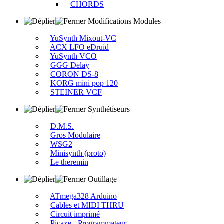
+
CHORDS
Modifications Modules
+
YuSynth Mixout-VC
+
ACX LFO eDruid
+
YuSynth VCO
+
GGG Delay
+
CORON DS-8
+
KORG mini pop 120
+
STEINER VCF
Synthétiseurs
+
D.M.S.
+
Gros Modulaire
+
WSG2
+
Minisynth (proto)
+
Le theremin
Outillage
+
ATmega328 Arduino
+
Cables et MIDI THRU
+
Circuit imprimé
+
Picaxe - Programmateur